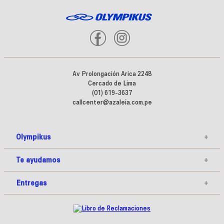
Av Prolongación Arica 2248
Cercado de Lima
(01) 619-3637
callcenter@azaleia.com.pe
Olympikus
+
Te ayudamos
+
Entregas
+