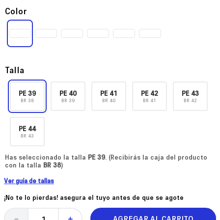
Color
Talla
PE
39
PE
40
PE
41
PE
42
PE
43
BR
38
BR
39
BR
40
BR
41
BR
42
PE
44
BR
43
Has seleccionado la talla
PE
39
. (Recibirás la caja del producto
con la talla
BR
38
)
Ver guía de tallas
¡No te lo pierdas! asegura el tuyo antes de que se agote
AGREGAR AL CARRITO
－
＋