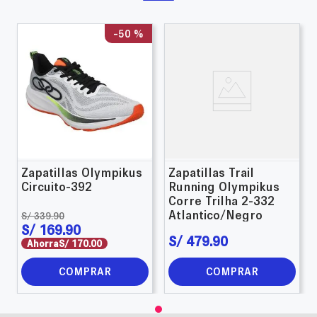
-
50 %
Zapatillas Olympikus
Zapatillas Trail
Circuito-392
Running Olympikus
Corre Trilha 2-332
Atlantico/Negro
S/
339
.
90
S/
169
.
90
S/
479
.
90
Ahorra
S/
170
.
00
COMPRAR
COMPRAR