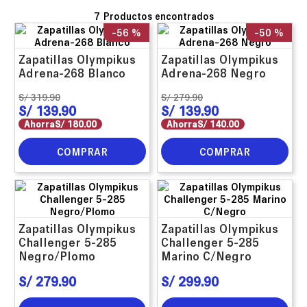
7
-
56 %
-
50 %
Zapatillas Olympikus
Zapatillas Olympikus
Adrena-268 Blanco
Adrena-268 Negro
S/
319
.
90
S/
279
.
90
S/
139
.
90
S/
139
.
90
Ahorra
S/
180
.
00
Ahorra
S/
140
.
00
COMPRAR
COMPRAR
Zapatillas Olympikus
Zapatillas Olympikus
Challenger 5-285
Challenger 5-285
Negro/Plomo
Marino C/Negro
S/
279
.
90
S/
299
.
90