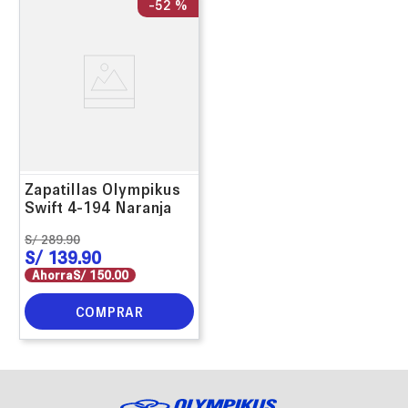
-
52 %
Zapatillas Olympikus
Swift 4-194 Naranja
S/
289
.
90
S/
139
.
90
Ahorra
S/
150
.
00
COMPRAR