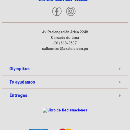
Av Prolongación Arica 2248
Cercado de Lima
(01) 619-3637
callcenter@azaleia.com.pe
Olympikus
+
Te ayudamos
+
Entregas
+