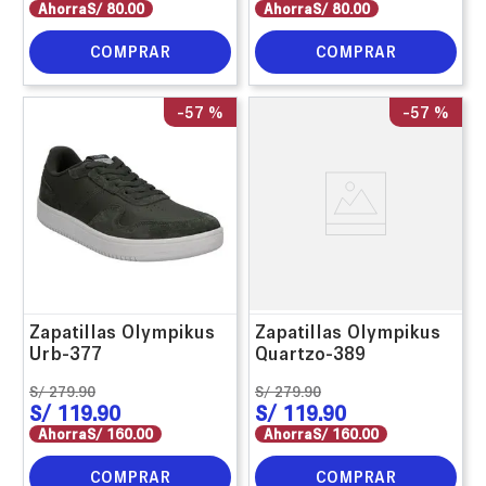
Ahorra
S/
80
.
00
Ahorra
S/
80
.
00
COMPRAR
COMPRAR
-
57 %
-
57 %
Zapatillas Olympikus
Zapatillas Olympikus
Urb-377
Quartzo-389
S/
279
.
90
S/
279
.
90
S/
119
.
90
S/
119
.
90
Ahorra
S/
160
.
00
Ahorra
S/
160
.
00
COMPRAR
COMPRAR