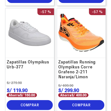
-
57 %
-
57 %
Zapatillas Olympikus
Zapatillas Running
Urb-377
Olympikus Corre
Grafeno 2-211
Naranja/Limon
S/
279
.
90
S/
699
.
90
S/
119
.
90
S/
299
.
90
Ahorra
S/
160
.
00
Ahorra
S/
400
.
00
COMPRAR
COMPRAR