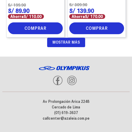
S/
309
.
90
S/
199
.
90
S/
89
.
90
S/
139
.
90
Ahorra
S/
110
.
00
Ahorra
S/
170
.
00
COMPRAR
COMPRAR
MOSTRAR MÁS
Av Prolongación Arica 2248
Cercado de Lima
(01) 619-3637
callcenter@azaleia.com.pe