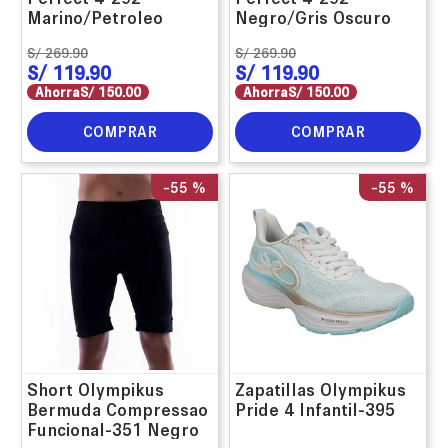
Marino/Petroleo
Negro/Gris Oscuro
S/
269
.
90
S/
269
.
90
S/
119
.
90
S/
119
.
90
Ahorra
S/
150
.
00
Ahorra
S/
150
.
00
COMPRAR
COMPRAR
-
55 %
-
55 %
Short Olympikus
Zapatillas Olympikus
Bermuda Compressao
Pride 4 Infantil-395
Funcional-351 Negro