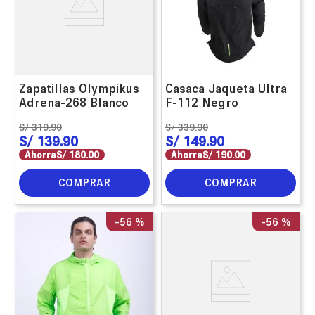
Zapatillas Olympikus
Casaca Jaqueta Ultra
Adrena-268 Blanco
F-112 Negro
S/
319
.
90
S/
339
.
90
S/
139
.
90
S/
149
.
90
Ahorra
S/
180
.
00
Ahorra
S/
190
.
00
COMPRAR
COMPRAR
-
56 %
-
56 %