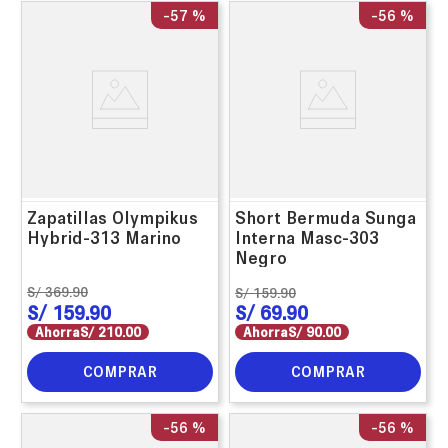
-
57 %
-
56 %
Zapatillas Olympikus
Short Bermuda Sunga
Hybrid-313 Marino
Interna Masc-303
Negro
S/
369
.
90
S/
159
.
90
S/
159
.
90
S/
69
.
90
Ahorra
S/
210
.
00
Ahorra
S/
90
.
00
COMPRAR
COMPRAR
-
56 %
-
56 %