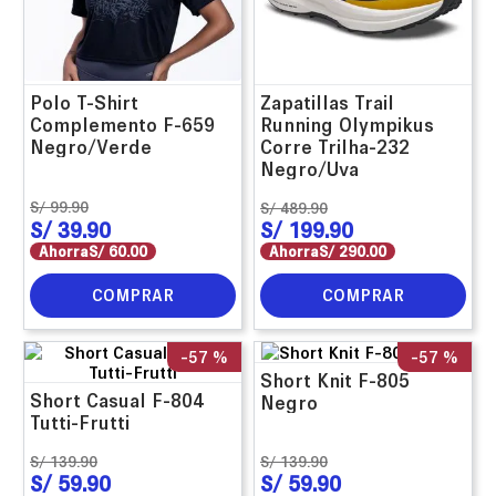
Polo T-Shirt
Zapatillas Trail
Complemento F-659
Running Olympikus
Negro/Verde
Corre Trilha-232
Negro/Uva
S/
99
.
90
S/
489
.
90
S/
39
.
90
S/
199
.
90
Ahorra
S/
60
.
00
Ahorra
S/
290
.
00
COMPRAR
COMPRAR
-
57 %
-
57 %
Short Knit F-805
Short Casual F-804
Negro
Tutti-Frutti
S/
139
.
90
S/
139
.
90
S/
59
.
90
S/
59
.
90