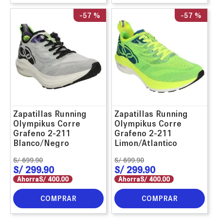
-
57 %
-
57 %
Zapatillas Running
Zapatillas Running
Olympikus Corre
Olympikus Corre
Grafeno 2-211
Grafeno 2-211
Blanco/Negro
Limon/Atlantico
S/
699
.
90
S/
699
.
90
S/
299
.
90
S/
299
.
90
Ahorra
S/
400
.
00
Ahorra
S/
400
.
00
COMPRAR
COMPRAR