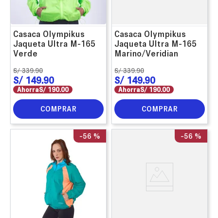
Casaca Olympikus
Casaca Olympikus
Jaqueta Ultra M-165
Jaqueta Ultra M-165
Verde
Marino/Veridian
S/
339
.
90
S/
339
.
90
S/
149
.
90
S/
149
.
90
Ahorra
S/
190
.
00
Ahorra
S/
190
.
00
COMPRAR
COMPRAR
-
56 %
-
56 %