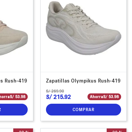
us Rush-419
Zapatillas Olympikus Rush-419
S/
269
.
90
S/
215
.
92
horra
S/
53
.
98
Ahorra
S/
53
.
98
R
COMPRAR