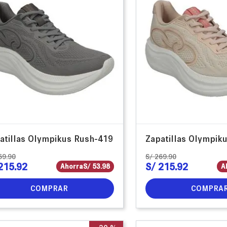
atillas Olympikus Rush-419
Zapatillas Olympik
69
.
90
S/
269
.
90
215
.
92
S/
215
.
92
Ahorra
S/
53
.
98
A
COMPRAR
COMPRA