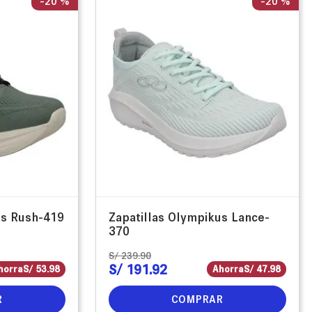
-
20 %
-
20 %
us Rush-419
Zapatillas Olympikus Lance-
370
S/
239
.
90
S/
191
.
92
horra
S/
53
.
98
Ahorra
S/
47
.
98
R
COMPRAR