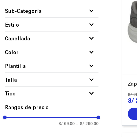
Unisex
Eleva+
Calzado
Sub-Categoría
Hombre
Bolsos y Mochilas
Zapatillas
Estilo
Mochilas
Casual
Capellada
PVC
Color
Textil
Azul
Plantilla
Blanco
Eva
Talla
Gris
Zap
Negro
34
Tipo
S/
2
S/
Rosado
35
Casual
Rangos de precio
36
24x7
37
Deportivo
S/ 69.00
–
S/ 260.00
38
39