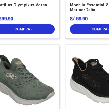
atillas Olympikus Versa-
Mochila Essential-
Marino/Dalia
239
.
90
S/
69
.
90
COMPRAR
COMPRA