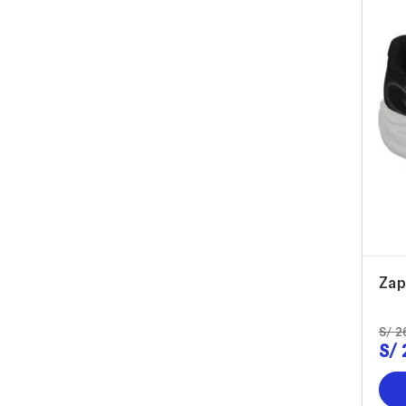
40
41
42
43
Zap
S/
2
S/