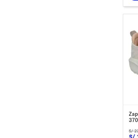
Zap
370
S/
2
S/