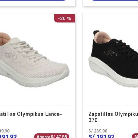
-
20 %
atillas Olympikus Lance-
Zapatillas Olympik
370
39
.
90
S/
239
.
90
191
.
92
S/
191
.
92
Ahorra
S/
47
.
98
A