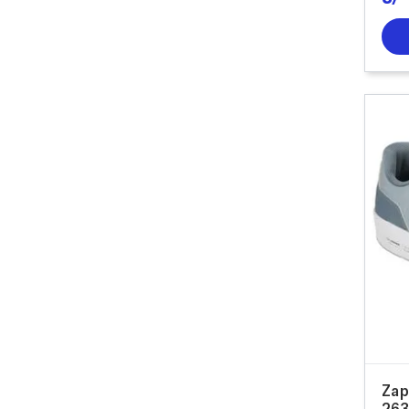
Zap
263