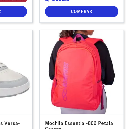
R
COMPRAR
us Versa-
Mochila Essential-806 Petala
Cereza