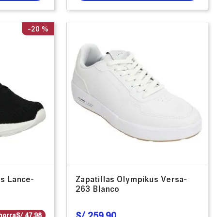
-
20 %
us Lance-
Zapatillas Olympikus Versa-
263 Blanco
S/
259
.
90
horra
S/
47
.
98