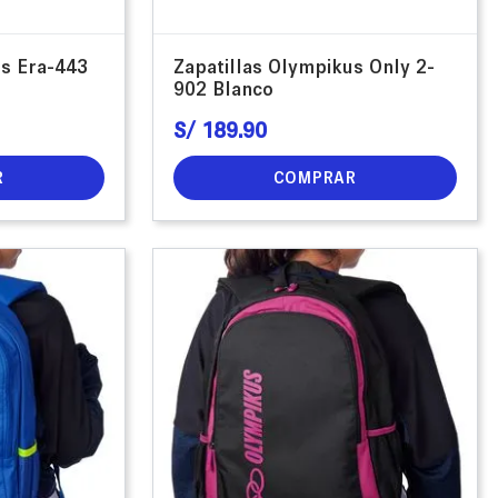
us Era-443
Zapatillas Olympikus Only 2-
902 Blanco
S/
189
.
90
R
COMPRAR