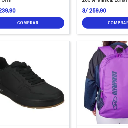
239
.
90
S/
259
.
90
COMPRAR
COMPRA