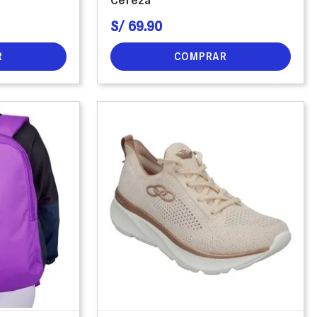
S/
69
.
90
R
COMPRAR