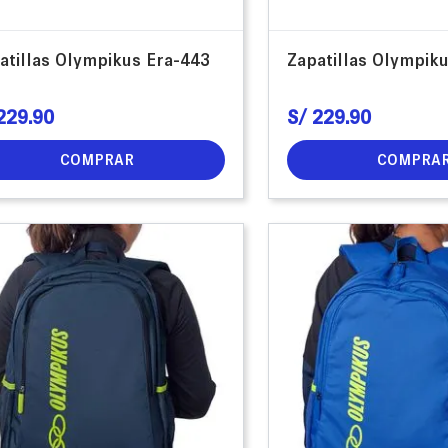
atillas Olympikus Era-443
Zapatillas Olympik
229
.
90
S/
229
.
90
COMPRAR
COMPRA