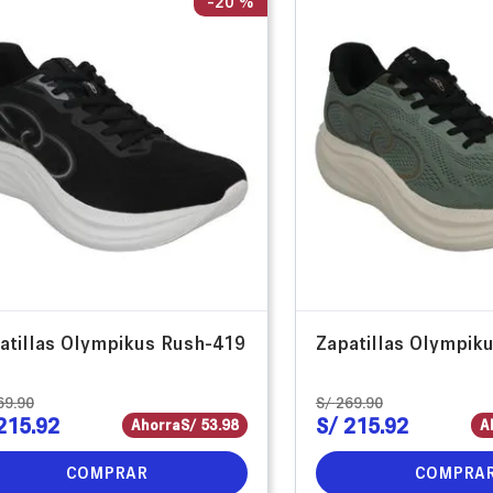
-
20 %
atillas Olympikus Rush-419
Zapatillas Olympik
69
.
90
S/
269
.
90
215
.
92
S/
215
.
92
Ahorra
S/
53
.
98
A
COMPRAR
COMPRA