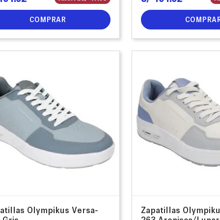
COMPRAR
COMPRA
atillas Olympikus Versa-
Zapatillas Olympik
 Gris
263 Arenisca/Lunar