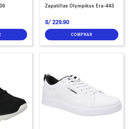
806
Zapatillas Olympikus Era-443
S/
229
.
90
R
COMPRAR