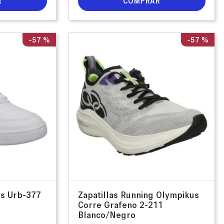
R
COMPRAR
-
57 %
-
57 %
us Urb-377
Zapatillas Running Olympikus
Corre Grafeno 2-211
Blanco/Negro