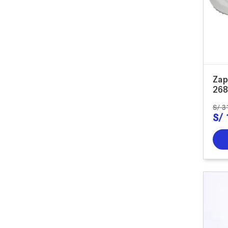
Zap
268
S/
3
S/