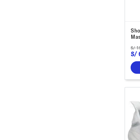
Sho
Mas
S/
1
S/