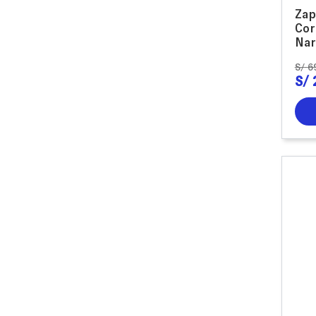
Zap
Cor
Nar
S/
6
S/