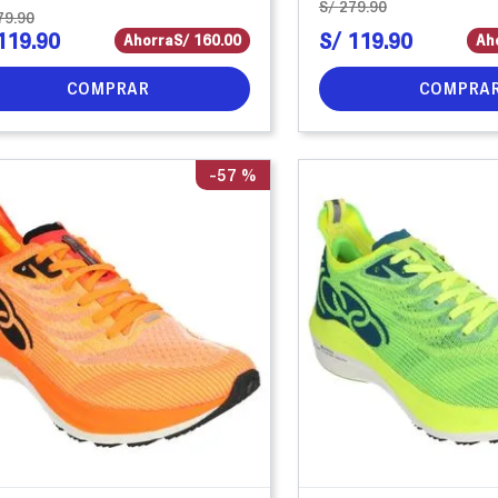
S/
279
.
90
79
.
90
119
.
90
S/
119
.
90
Ahorra
S/
160
.
00
Ah
COMPRAR
COMPRA
-
57 %