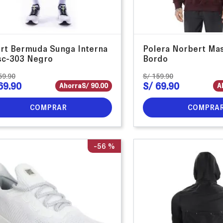
rt Bermuda Sunga Interna
Polera Norbert Ma
c-303 Negro
Bordo
59
.
90
S/
159
.
90
69
.
90
S/
69
.
90
Ahorra
S/
90
.
00
A
COMPRAR
COMPRA
-
56 %