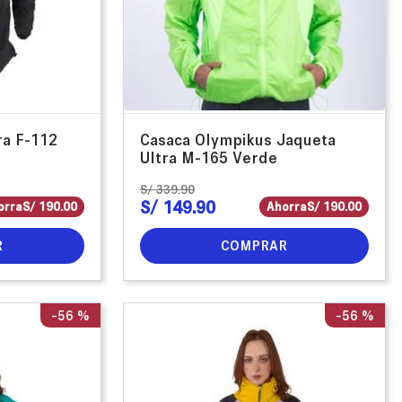
ra F-112
Casaca Olympikus Jaqueta
Ultra M-165 Verde
S/
339
.
90
S/
149
.
90
orra
S/
190
.
00
Ahorra
S/
190
.
00
R
COMPRAR
-
56 %
-
56 %