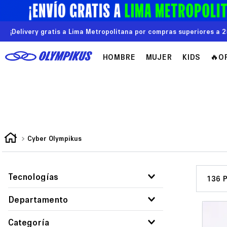
¡Delivery gratis a Lima Metropolitana por compras superiores a 2
HOMBRE
MUJER
KIDS
🔥O
Cyber Olympikus
Tecnologías
136
Covergrid
Departamento
Evasense
Mujer
Categoría
Reflectivo