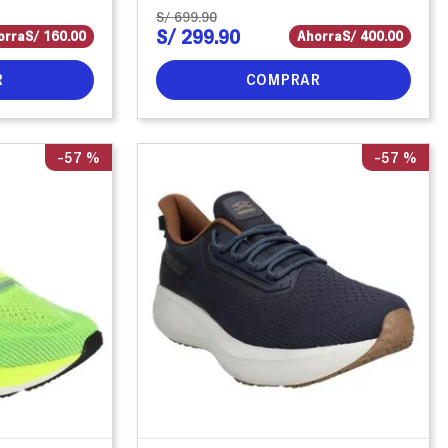
S/
699
.
90
S/
299
.
90
orra
S/
160
.
00
Ahorra
S/
400
.
00
R
COMPRAR
-
57 %
-
57 %