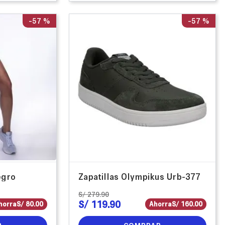
-
57 %
-
57 %
egro
Zapatillas Olympikus Urb-377
S/
279
.
90
S/
119
.
90
horra
S/
80
.
00
Ahorra
S/
160
.
00