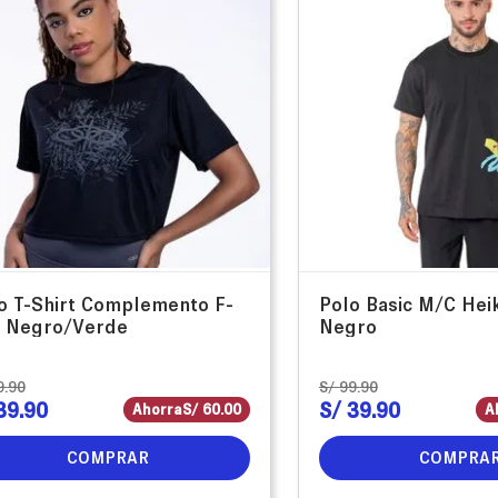
o T-Shirt Complemento F-
Polo Basic M/C Hei
 Negro/Verde
Negro
9
.
90
S/
99
.
90
39
.
90
S/
39
.
90
Ahorra
S/
60
.
00
A
COMPRAR
COMPRA