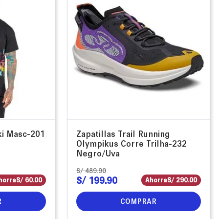
ki Masc-201
Zapatillas Trail Running
Olympikus Corre Trilha-232
Negro/Uva
S/
489
.
90
S/
199
.
90
horra
S/
60
.
00
Ahorra
S/
290
.
00
R
COMPRAR