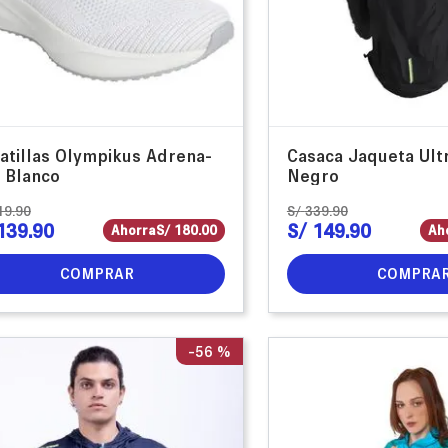
atillas Olympikus Adrena-
Casaca Jaqueta Ult
 Blanco
Negro
19
.
90
S/
339
.
90
139
.
90
S/
149
.
90
Ahorra
S/
180
.
00
Ah
COMPRAR
COMPRA
-
56 %