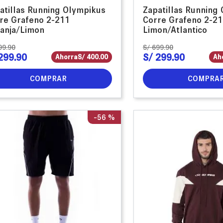
atillas Running Olympikus
Zapatillas Running
re Grafeno 2-211
Corre Grafeno 2-21
anja/Limon
Limon/Atlantico
99
.
90
S/
699
.
90
299
.
90
S/
299
.
90
Ahorra
S/
400
.
00
Ah
COMPRAR
COMPRA
-
56 %