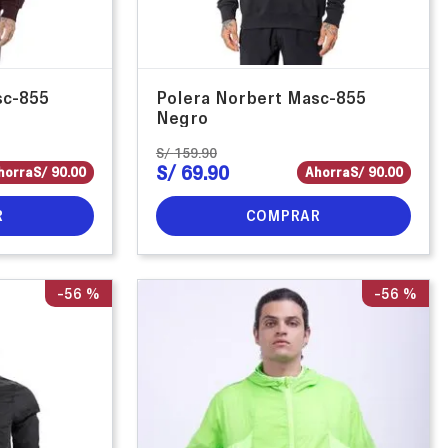
sc-855
Polera Norbert Masc-855
Negro
S/
159
.
90
S/
69
.
90
horra
S/
90
.
00
Ahorra
S/
90
.
00
R
COMPRAR
-
56 %
-
56 %