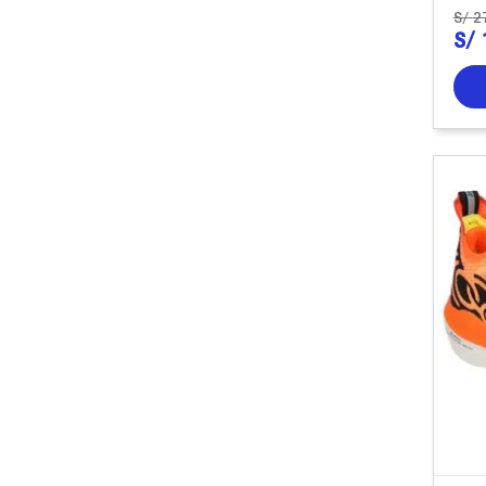
S/
2
S/