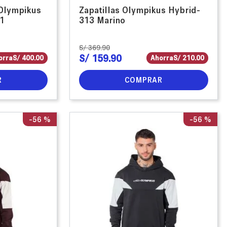
 Olympikus
Zapatillas Olympikus Hybrid-
1
313 Marino
S/
369
.
90
S/
159
.
90
orra
S/
400
.
00
Ahorra
S/
210
.
00
R
COMPRAR
-
56 %
-
56 %