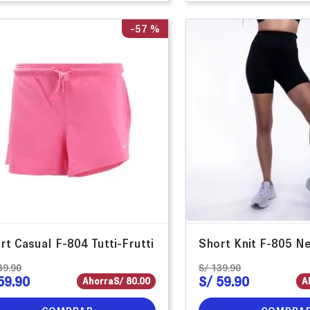
-
57 %
rt Casual F-804 Tutti-Frutti
Short Knit F-805 N
39
.
90
S/
139
.
90
59
.
90
S/
59
.
90
Ahorra
S/
80
.
00
A