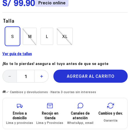
S/
99
.
90
Talla
S
M
L
XL
Ver guía de tallas
¡No te lo pierdas! asegura el tuyo antes de que se agote
AGREGAR AL CARRITO
－
＋
🚚✓ Cambios y devoluciones · Hasta 3 cuotas sin intereses
Envíos a
Recojo en
Canales de
Cambios y dev.
domicilio
tienda
atención
Garantía
Lima y provincias
Lima y Provincias
WhatsApp, email