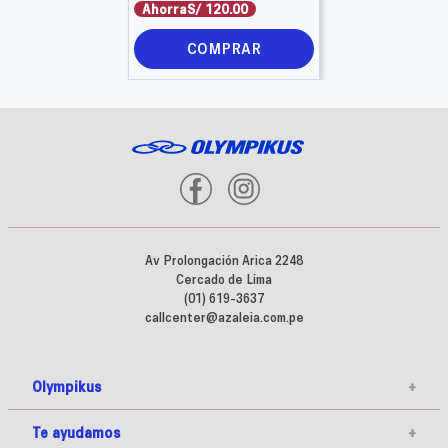
Ahorra
S/
120
.
00
COMPRAR
Av Prolongación Arica 2248
Cercado de Lima
(01) 619-3637
callcenter@azaleia.com.pe
Olympikus
+
Te ayudamos
+