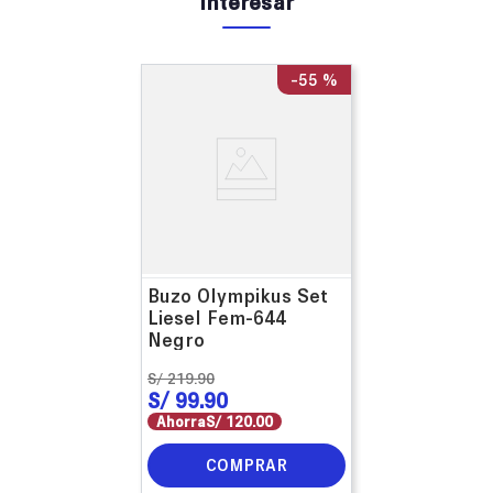
interesar
-
55 %
Buzo Olympikus Set
Liesel Fem-644
Negro
S/
219
.
90
S/
99
.
90
Ahorra
S/
120
.
00
COMPRAR