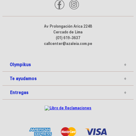
Av Prolongación Arica 2248
Cercado de Lima
(01) 619-3637
callcenter@azaleia.com.pe
Olympikus
+
Te ayudamos
+
Entregas
+