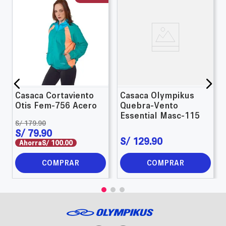
Casaca Cortaviento
Casaca Olympikus
Otis Fem-756 Acero
Quebra-Vento
Essential Masc-115
S/
179
.
90
S/
79
.
90
S/
129
.
90
Ahorra
S/
100
.
00
COMPRAR
COMPRAR