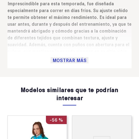
Imprescindible para esta temporada, fue diseñada
especialmente para correr en días fríos. Su ajuste ceñido
te permite obtener el máximo rendimiento. Es ideal para
usar antes, durante y después del entrenamiento, ya que te
mantendrá abrigado y cómodo gracias a la combinación
de diferentes tejidos que combinan textura, ajuste y
suavidad. Además, cuenta con puños con abertura para el
pulgar, que mantienen la prenda siempre en su sitio y tus
manos abrigadas. Abertura frontal con cremallera
MOSTRAR MÁS
personalizada de la marca. El cuello alto protege el cuello
del frío y luce el logotipo plateado de Elos con tecnología
reflectante. El acabado reflectante también está presente
en el bolsillo para mayor seguridad durante las carreras
Modelos similares que te podrían
nocturnas.
interesar
-
56 %