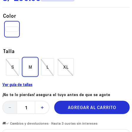
Color
Talla
S
M
L
XL
Ver guía de tallas
¡No te lo pierdas! asegura el tuyo antes de que se agote
AGREGAR AL CARRITO
－
＋
🚚✓ Cambios y devoluciones · Hasta 3 cuotas sin intereses