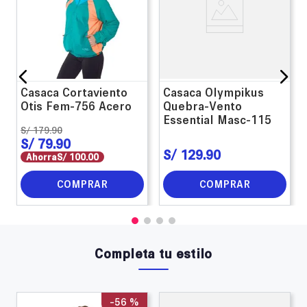
Casaca Cortaviento
Casaca Olympikus
Otis Fem-756 Acero
Quebra-Vento
Essential Masc-115
S/
179
.
90
S/
79
.
90
S/
129
.
90
Ahorra
S/
100
.
00
COMPRAR
COMPRAR
Completa tu estilo
-
56 %