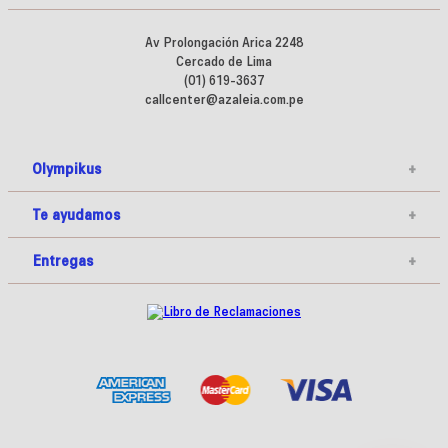
Av Prolongación Arica 2248
Cercado de Lima
(01) 619-3637
callcenter@azaleia.com.pe
Olympikus
+
Te ayudamos
+
Entregas
+