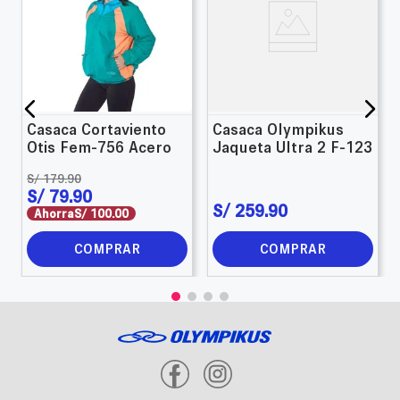
Casaca Cortaviento
Casaca Olympikus
Otis Fem-756 Acero
Jaqueta Ultra 2 F-123
S/
179
.
90
S/
79
.
90
S/
259
.
90
Ahorra
S/
100
.
00
COMPRAR
COMPRAR