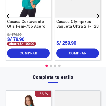
Casaca Cortaviento
Casaca Olympikus
Otis Fem-756 Acero
Jaqueta Ultra 2 F-123
S/
179
.
90
S/
79
.
90
S/
259
.
90
Ahorra
S/
100
.
00
COMPRAR
COMPRAR
Completa tu estilo
-
56 %