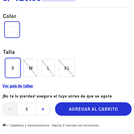
Color
Talla
S
M
L
XL
Ver guía de tallas
¡No te lo pierdas! asegura el tuyo antes de que se agote
AGREGAR AL CARRITO
－
＋
🚚✓ Cambios y devoluciones · Hasta 3 cuotas sin intereses