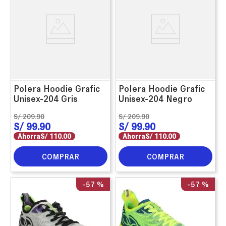
Polera Hoodie Grafic
Polera Hoodie Grafic
Unisex-204 Gris
Unisex-204 Negro
S/
209
.
90
S/
209
.
90
S/
99
.
90
S/
99
.
90
Ahorra
S/
110
.
00
Ahorra
S/
110
.
00
COMPRAR
COMPRAR
-
57 %
-
57 %