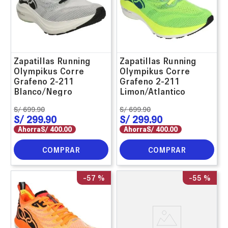
Zapatillas Running
Zapatillas Running
Olympikus Corre
Olympikus Corre
Grafeno 2-211
Grafeno 2-211
Blanco/Negro
Limon/Atlantico
S/
699
.
90
S/
699
.
90
S/
299
.
90
S/
299
.
90
Ahorra
S/
400
.
00
Ahorra
S/
400
.
00
COMPRAR
COMPRAR
-
57 %
-
55 %