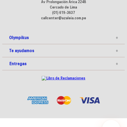
Av Prolongación Arica 2248
Cercado de Lima
(01) 619-3637
callcenter@azaleia.com.pe
Olympikus
+
Te ayudamos
+
Entregas
+