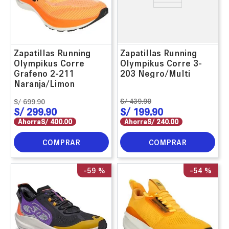
Zapatillas Running
Zapatillas Running
Olympikus Corre
Olympikus Corre 3-
Grafeno 2-211
203 Negro/Multi
Naranja/Limon
S/
439
.
90
S/
699
.
90
S/
299
.
90
S/
199
.
90
Ahorra
S/
400
.
00
Ahorra
S/
240
.
00
COMPRAR
COMPRAR
-
59 %
-
54 %