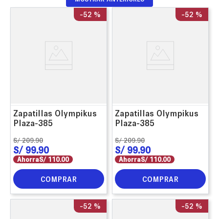
-
52 %
-
52 %
Zapatillas Olympikus
Zapatillas Olympikus
Plaza-385
Plaza-385
S/
209
.
90
S/
209
.
90
S/
99
.
90
S/
99
.
90
Ahorra
S/
110
.
00
Ahorra
S/
110
.
00
COMPRAR
COMPRAR
-
52 %
-
52 %