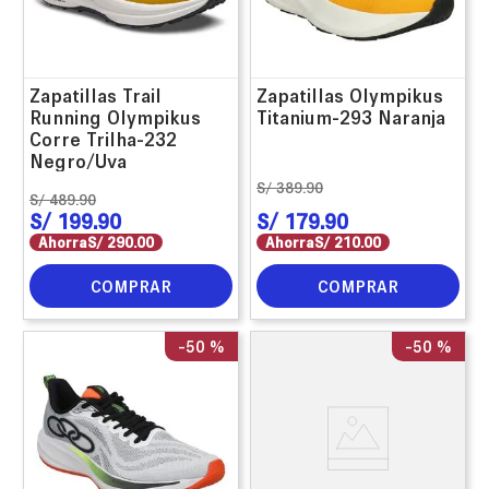
Zapatillas Trail
Zapatillas Olympikus
Running Olympikus
Titanium-293 Naranja
Corre Trilha-232
Negro/Uva
S/
389
.
90
S/
489
.
90
S/
199
.
90
S/
179
.
90
Ahorra
S/
290
.
00
Ahorra
S/
210
.
00
COMPRAR
COMPRAR
-
50 %
-
50 %