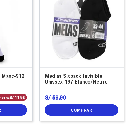
a Masc-912
Medias Sixpack Invisible
Unissex-197 Blanco/Negro
S/
59
.
90
horra
S/
11
.
98
R
COMPRAR