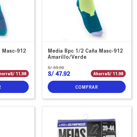
a Masc-912
Media Bpc 1/2 Caña Masc-912
Amarillo/Verde
S/
59
.
90
S/
47
.
92
horra
S/
11
.
98
Ahorra
S/
11
.
98
R
COMPRAR