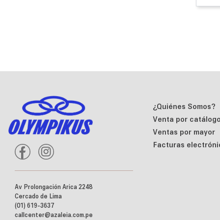
¿Quiénes Somos?
Venta por catálog
Ventas por mayor
Facturas electróni
Av Prolongación Arica 2248
Cercado de Lima
(01) 619-3637
callcenter@azaleia.com.pe