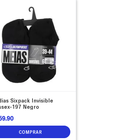
ias Sixpack Invisible
ssex-197 Negro
59
.
90
COMPRAR