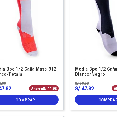
ia Bpc 1/2 Caña Masc-912
Media Bpc 1/2 Cañ
nco/Petala
Blanco/Negro
9
.
90
S/
59
.
90
47
.
92
S/
47
.
92
Ahorra
S/
11
.
98
A
COMPRAR
COMPRA