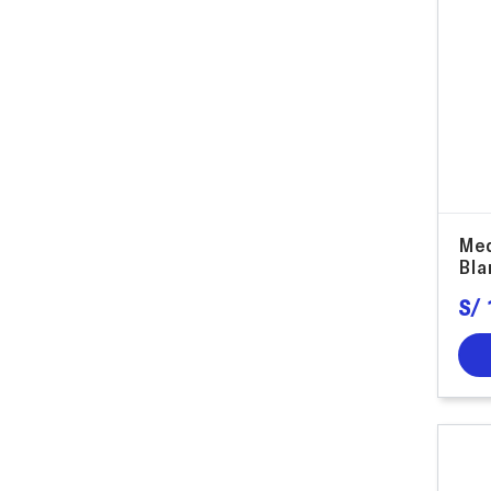
Med
Bla
S/