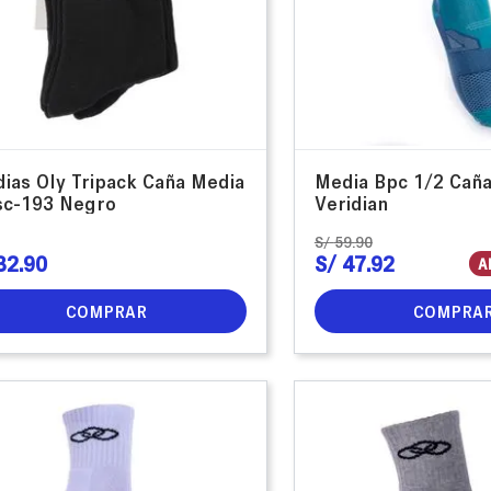
ias Oly Tripack Caña Media
Media Bpc 1/2 Cañ
c-193 Negro
Veridian
S/
59
.
90
32
.
90
S/
47
.
92
A
COMPRAR
COMPRA