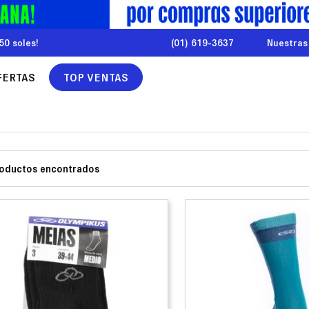
50 soles!
(01) 619-3637
Nuestras
FERTAS
TOP VENTAS