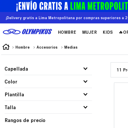
¡Delivery gratis a Lima Metropolitana por compras superiores a 2
HOMBRE
MUJER
KIDS
🔥O
Hombre
Accesorios
Medias
Capellada
11
Textil
Color
Blanco
Plantilla
Negro
Eva
Talla
T/U
Rangos de precio