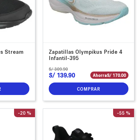
us Stream
Zapatillas Olympikus Pride 4
Infantil-395
S/
309
.
90
S/
139
.
90
Ahorra
S/
170
.
00
R
COMPRAR
-
20 %
-
55 %