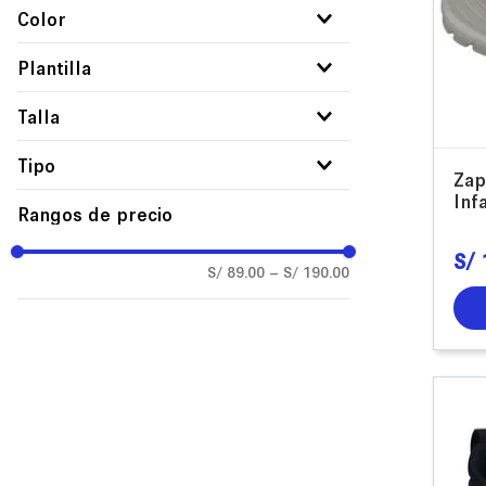
PVC
Color
Textil
Azul
Plantilla
Blanco
Eva
Talla
Negro
28
Tipo
Zap
29
Inf
24x7
Rangos de precio
30
31
S/
S/ 89.00
–
S/ 190.00
32
33
34
35
36