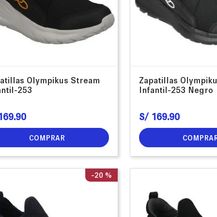
atillas Olympikus Stream
Zapatillas Olympik
antil-253
Infantil-253 Negro
169
.
90
S/
169
.
90
COMPRAR
COMPRA
-
20 %