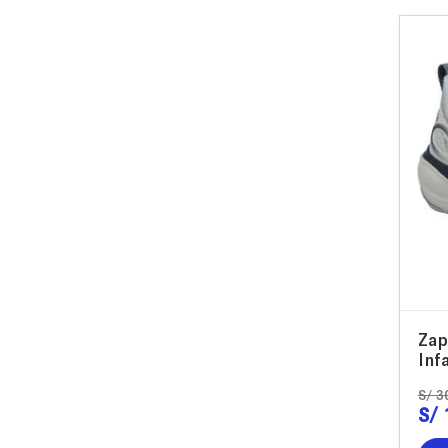
Zap
Inf
S/
3
S/