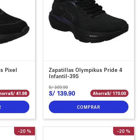
s Pixel
Zapatillas Olympikus Pride 4
Infantil-395
S/
309
.
90
S/
139
.
90
horra
S/
41
.
98
Ahorra
S/
170
.
00
R
COMPRAR
-
20 %
-
20 %