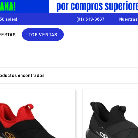
50 soles!
(01) 619-3637
Nuestras
FERTAS
TOP VENTAS