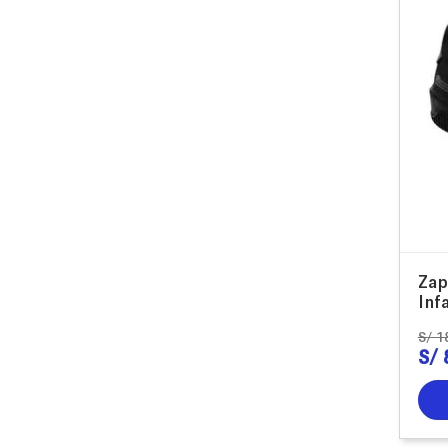
Zap
Inf
S/
1
S/