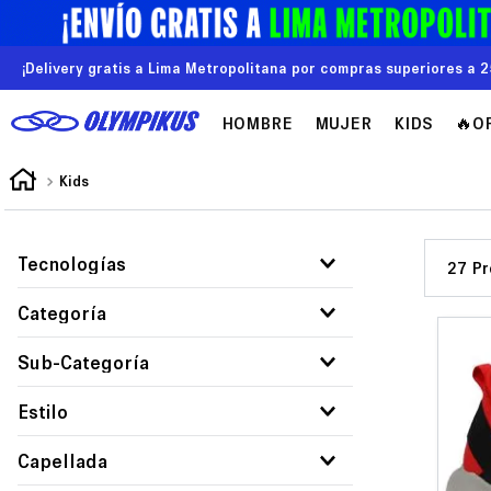
¡Delivery gratis a Lima Metropolitana por compras superiores a 2
HOMBRE
MUJER
KIDS
🔥O
Kids
Tecnologías
27
Evasense
Categoría
Gripper
Calzado
Sub-Categoría
Elevapro2.0
Zapatillas
Estilo
Casual
Capellada