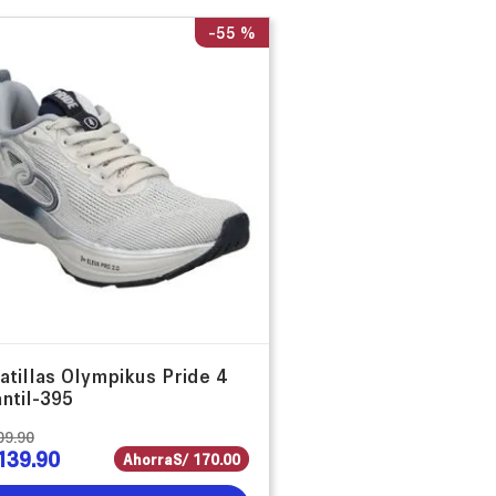
-
55 %
atillas Olympikus Pride 4
antil-395
09
.
90
139
.
90
Ahorra
S/
170
.
00