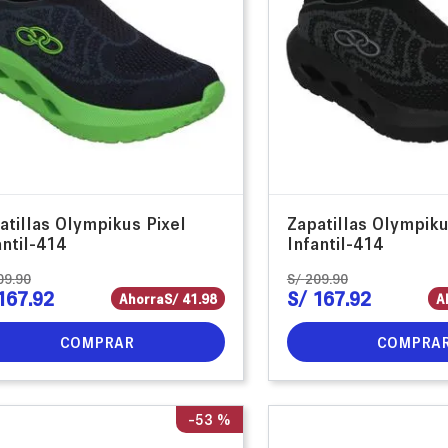
atillas Olympikus Pixel
Zapatillas Olympiku
antil-414
Infantil-414
09
.
90
S/
209
.
90
167
.
92
S/
167
.
92
Ahorra
S/
41
.
98
A
COMPRAR
COMPRA
-
53 %