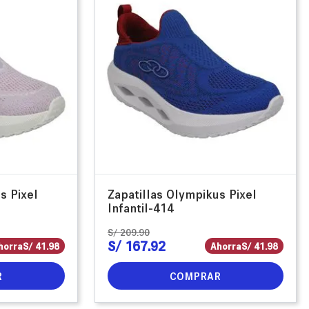
s Pixel
Zapatillas Olympikus Pixel
Infantil-414
S/
209
.
90
S/
167
.
92
horra
S/
41
.
98
Ahorra
S/
41
.
98
R
COMPRAR