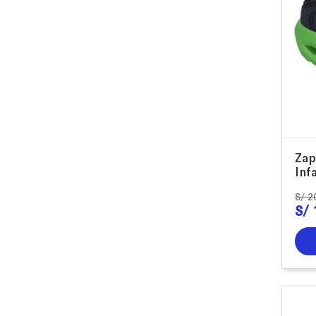
Zap
Inf
S/
2
S/