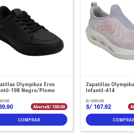
atillas Olympikus Eros
Zapatillas Olympiku
antil-198 Negro/Plomo
Infantil-414
89
.
90
S/
209
.
90
89
.
90
S/
167
.
92
Ahorra
S/
100
.
00
A
COMPRAR
COMPRA