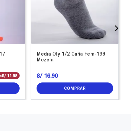
17
Media Oly 1/2 Caña Fem-196
Mezcla
S/
16
.
90
a
S/
11
.
98
COMPRAR