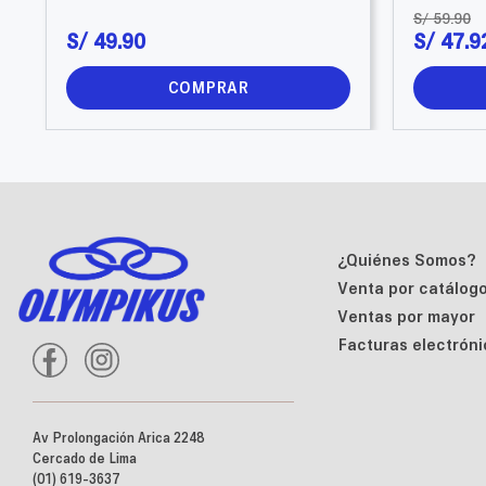
S/
59
.
90
S/
49
.
90
S/
47
.
9
COMPRAR
¿Quiénes Somos?
Venta por catálog
Ventas por mayor
Facturas electróni
Av Prolongación Arica 2248
Cercado de Lima
(01) 619-3637