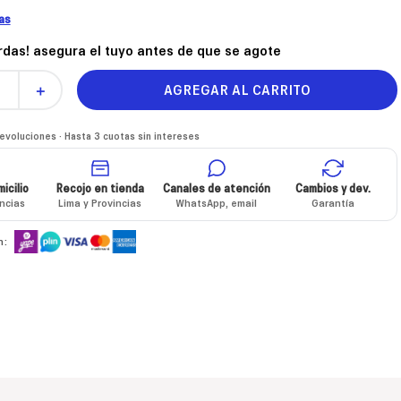
las
erdas! asegura el tuyo antes de que se agote
AGREGAR AL CARRITO
＋
voluciones · Hasta 3 cuotas sin intereses
icilio
Recojo en tienda
Canales de atención
Cambios y dev.
incias
Lima y Provincias
WhatsApp, email
Garantía
n: