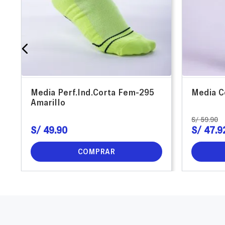
Media Perf.Ind.Corta Fem-295
Media C
Amarillo
S/
59
.
90
S/
49
.
90
S/
47
.
9
COMPRAR