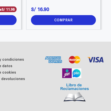
S/
16
.
90
a
S/
11
.
98
COMPRAR
y condiciones
de datos
de cookies
 devoluciones