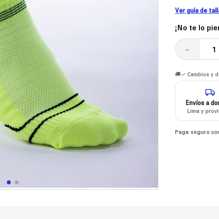
Ver guía de tal
¡No te lo pi
－
🚚✓ Cambios y de
Envíos a dom
Lima y prov
Paga seguro co