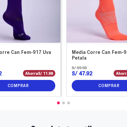
orre Can Fem-917 Uva
Media Corre Can Fem-9
Petala
S/
59
.
90
2
S/
47
.
92
Ahorra
S/
11
.
98
Ahorr
COMPRAR
COMPRAR