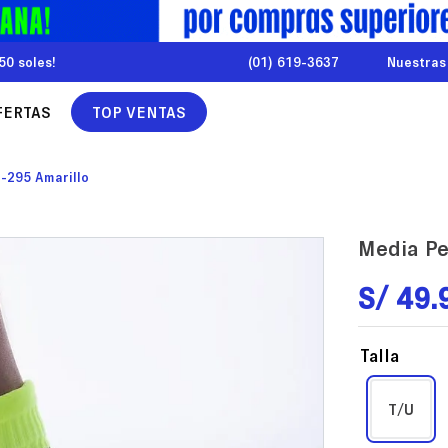
50 soles!
(01) 619-3637
Nuestras
FERTAS
TOP VENTAS
m-295 Amarillo
Media Pe
S/
49
.
Talla
T/U