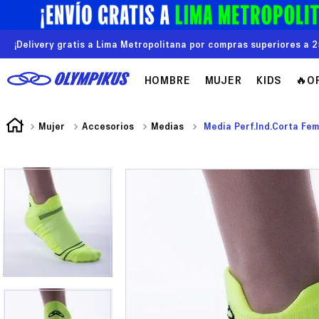
¡Delivery gratis a Lima Metropolitana por compras superiores a 2
HOMBRE
MUJER
KIDS
🔥O
Mujer
Accesorios
Medias
Media Perf.Ind.Corta Fe