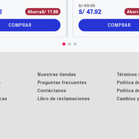
S/
59
.
90
2
S/
47
.
92
Ahorra
S/
11
.
98
Ahorr
COMPRAR
COMPRAR
Nuestras tiendas
Términos 
o
Preguntas frecuentes
Política 
Contáctanos
Política 
cas
Libro de reclamaciones
Cambios y