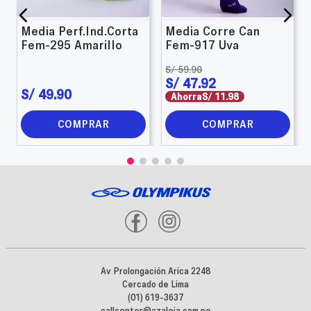
Media Perf.Ind.Corta
Media Corre Can
Fem-295 Amarillo
Fem-917 Uva
S/
59
.
90
S/
47
.
92
S/
49
.
90
Ahorra
S/
11
.
98
COMPRAR
COMPRAR
Av Prolongación Arica 2248
Cercado de Lima
(01) 619-3637
callcenter@azaleia.com.pe