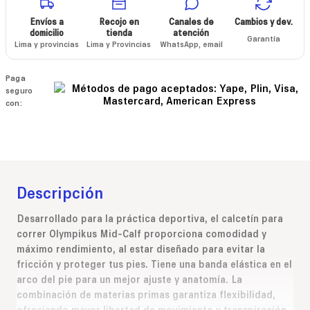
Envíos a
Recojo en
Canales de
Cambios y dev.
domicilio
tienda
atención
Garantía
Lima y provincias
Lima y Provincias
WhatsApp, email
Paga
seguro
con:
Descripción
Desarrollado para la práctica deportiva, el calcetín para
correr Olympikus Mid-Calf proporciona comodidad y
máximo rendimiento, al estar diseñado para evitar la
fricción y proteger tus pies. Tiene una banda elástica en el
arco del pie para un mejor ajuste y anatomía. La
combinación de materias primas garantiza flexibilidad,
ofreciendo mayor libertad de movimiento y transpiración