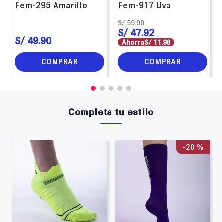
Fem-295 Amarillo
Fem-917 Uva
S/
59
.
90
S/
47
.
92
S/
49
.
90
Ahorra
S/
11
.
98
COMPRAR
COMPRAR
Completa tu estilo
-
20 %
-