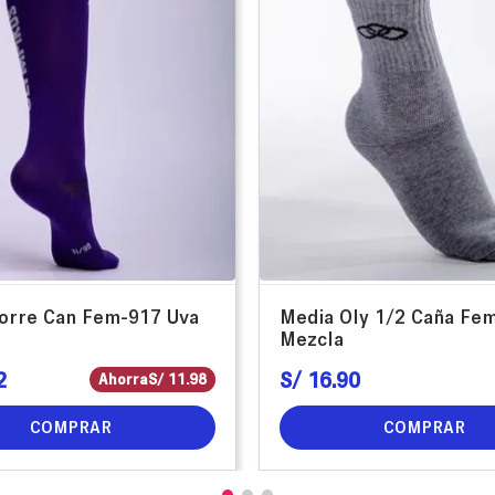
orre Can Fem-917 Uva
Media Oly 1/2 Caña Fe
Mezcla
2
S/
16
.
90
Ahorra
S/
11
.
98
COMPRAR
COMPRAR