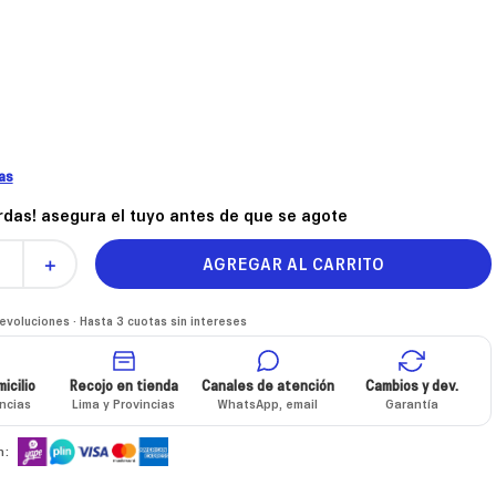
las
erdas! asegura el tuyo antes de que se agote
AGREGAR AL CARRITO
＋
voluciones · Hasta 3 cuotas sin intereses
icilio
Recojo en tienda
Canales de atención
Cambios y dev.
incias
Lima y Provincias
WhatsApp, email
Garantía
n: