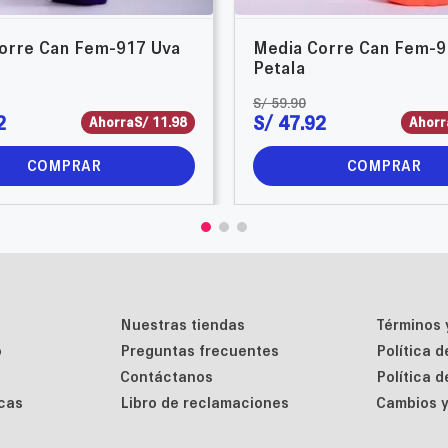
orre Can Fem-917 Uva
Media Corre Can Fem-9
Petala
S/
59
.
90
2
S/
47
.
92
Ahorra
S/
11
.
98
Ahorr
COMPRAR
COMPRAR
Nuestras tiendas
Términos 
o
Preguntas frecuentes
Política 
Contáctanos
Política 
cas
Libro de reclamaciones
Cambios y