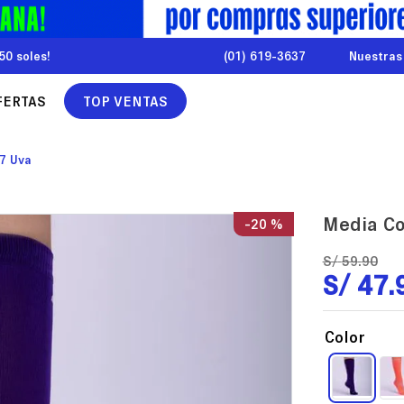
50 soles!
(01) 619-3637
Nuestras
FERTAS
TOP VENTAS
7 Uva
Media Co
-
20 %
S/
59
.
90
S/
47
.
Color