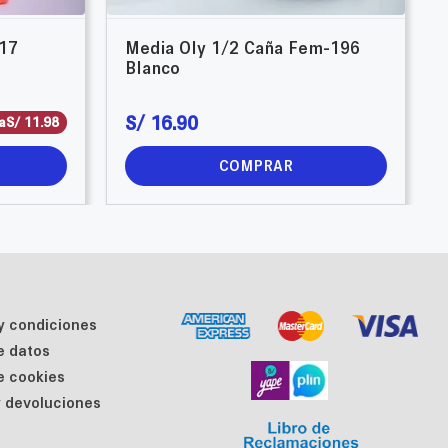
17
Media Oly 1/2 Caña Fem-196
Blanco
S/
16
.
90
a
S/
11
.
98
COMPRAR
y condiciones
de datos
de cookies
 devoluciones