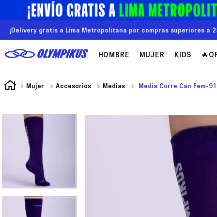
¡Delivery gratis a Lima Metropolitana por compras superiores a 2
HOMBRE
MUJER
KIDS
🔥O
Mujer
Accesorios
Medias
Media Corre Can Fem-91