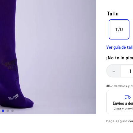
Talla
T/U
Ver guía de tal
¡No te lo pi
－
🚚✓ Cambios y de
Envíos a dom
Lima y prov
Paga seguro co