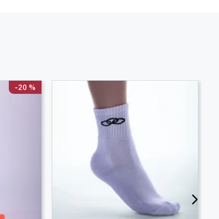
-
20 %