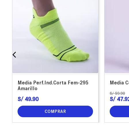
Media Perf.Ind.Corta Fem-295
Media C
Amarillo
S/
59
.
90
S/
49
.
90
S/
47
.
9
COMPRAR