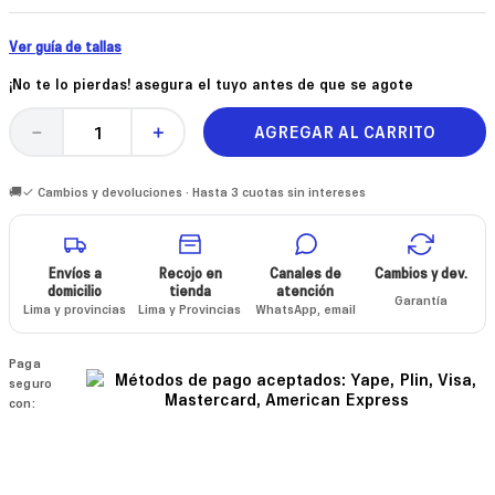
Ver guía de tallas
¡No te lo pierdas! asegura el tuyo antes de que se agote
AGREGAR AL CARRITO
－
＋
🚚✓ Cambios y devoluciones · Hasta 3 cuotas sin intereses
Envíos a
Recojo en
Canales de
Cambios y dev.
domicilio
tienda
atención
Garantía
Lima y provincias
Lima y Provincias
WhatsApp, email
Paga
seguro
con: