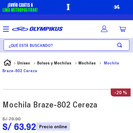
¿Qué está buscando?
Unisex
Bolsos y Mochilas
Mochilas
Mochila
Braze-802 Cereza
-
20 %
Mochila Braze-802 Cereza
S/
79
.
90
S/
63
.
92