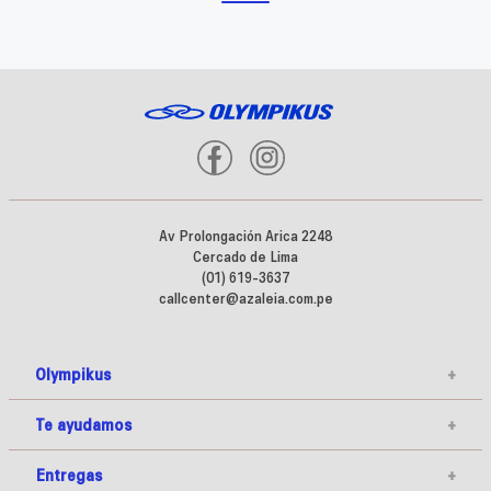
Av Prolongación Arica 2248
Cercado de Lima
(01) 619-3637
callcenter@azaleia.com.pe
Olympikus
+
Te ayudamos
+
Entregas
+