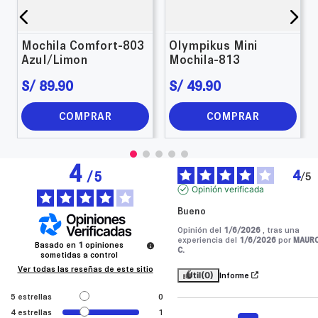
Mochila Comfort-803
Olympikus Mini
Azul/Limon
Mochila-813
S/
89
.
90
S/
49
.
90
COMPRAR
COMPRAR
4
4
/
5
/
5
Opinión verificada
Bueno
Opinión del
1/6/2026
, tras una
experiencia del
1/6/2026
por
MAUR
Basado en
1
opiniones
C.
sometidas a control
Ver todas las reseñas de este sitio
Útil
(0)
Informe
5
estrellas
0
4
estrellas
1