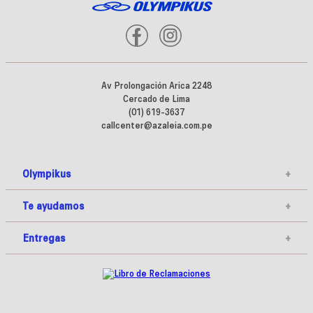
Av Prolongación Arica 2248
Cercado de Lima
(01) 619-3637
callcenter@azaleia.com.pe
Olympikus
+
Te ayudamos
+
Entregas
+