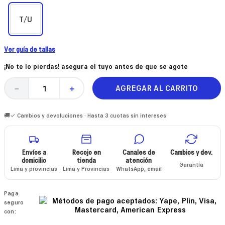
T/U
Ver guía de tallas
¡No te lo pierdas! asegura el tuyo antes de que se agote
AGREGAR AL CARRITO
－
＋
🚚✓ Cambios y devoluciones · Hasta 3 cuotas sin intereses
Envíos a
Recojo en
Canales de
Cambios y dev.
domicilio
tienda
atención
Garantía
Lima y provincias
Lima y Provincias
WhatsApp, email
Paga
seguro
con: