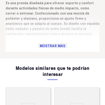
Es una prenda diseñada para ofrecer soporte y confort
durante actividades físicas de medio impacto, como
correr o entrenar. Confeccionado con una mezcla de
poliéster y elastano, proporciona un ajuste firme y
anatómico que se adapta al cuerpo. Su diseño con espalda
estilo nadador y paneles de malla (mesh) facilita la
ventilación, manteniéndote fresca durante el ejercicio.
Además, incorpora tecnologías como Dry Action, que
ayuda en la absorción y eliminación del sudor, Solartech,
MOSTRAR MÁS
que protege contra los rayos UVA y UVB, y detalles
reflectivos que aumentan la visibilidad en condiciones de
poca luz.
Modelos similares que te podrían
interesar