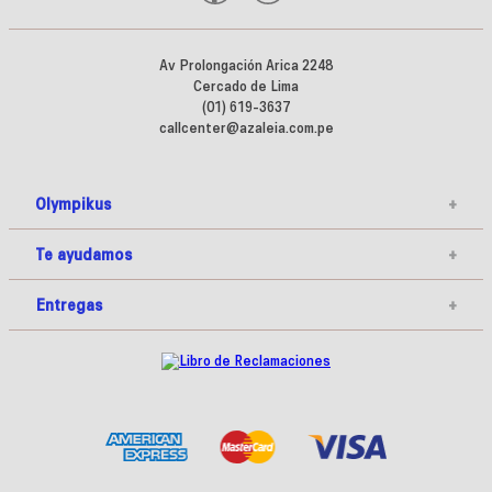
Av Prolongación Arica 2248
Cercado de Lima
(01) 619-3637
callcenter@azaleia.com.pe
Olympikus
+
Te ayudamos
+
Entregas
+