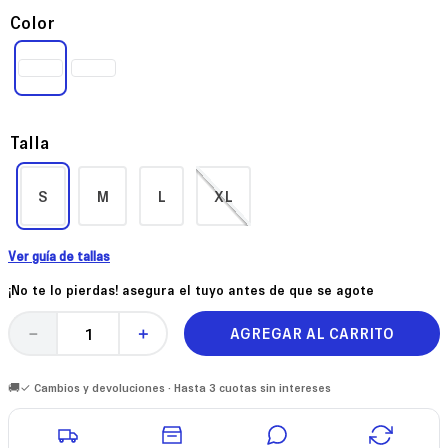
Color
Talla
S
M
L
XL
Ver guía de tallas
¡No te lo pierdas! asegura el tuyo antes de que se agote
AGREGAR AL CARRITO
－
＋
🚚✓ Cambios y devoluciones · Hasta 3 cuotas sin intereses