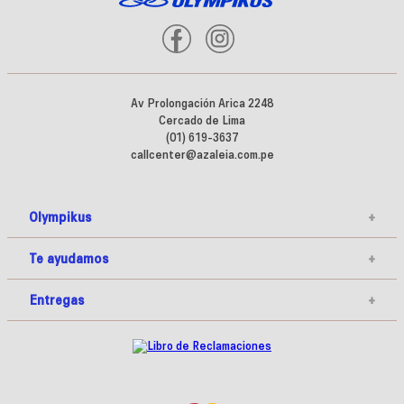
Av Prolongación Arica 2248
Cercado de Lima
(01) 619-3637
callcenter@azaleia.com.pe
Olympikus
+
Te ayudamos
+
Entregas
+