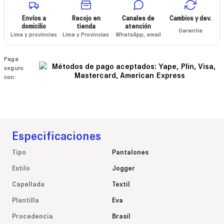
Envíos a
Recojo en
Canales de
Cambios y dev.
domicilio
tienda
atención
Garantía
Lima y provincias
Lima y Provincias
WhatsApp, email
Paga
seguro
con:
Especificaciones
Tipo
Pantalones
Estilo
Jogger
Capellada
Textil
Plantilla
Eva
Procedencia
Brasil