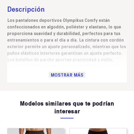
Descripción
Los pantalones deportivos Olympikus Comfy están
confeccionados en algodón, poliéster y elastano, lo que
proporciona suavidad y durabilidad, perfectos para tus
entrenamientos o para el día a día. La cintura con cordón
exterior permite un ajuste personalizado, mientras que los
puños elásticos interiores garantizan un ajuste perfecto.
Los bolsillos de parche aportan practicidad y estilo,
permitiéndote llevar tus pertenencias de forma segura.
Versátiles y modernos, los pantalones deportivos
MOSTRAR MÁS
Olympikus Comfy son la prenda clave para crear looks
cómodos y con estilo.
Modelos similares que te podrían
interesar