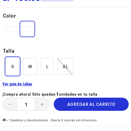
Color
Talla
S
M
L
XL
Ver guía de tallas
¡Compra ahora! Sólo quedan
1
unidades en tu talla
AGREGAR AL CARRITO
－
＋
🚚✓ Cambios y devoluciones · Hasta 3 cuotas sin intereses