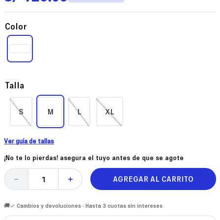
Color
Talla
S
M
L
XL
Ver guía de tallas
¡No te lo pierdas! asegura el tuyo antes de que se agote
AGREGAR AL CARRITO
－
＋
🚚✓ Cambios y devoluciones · Hasta 3 cuotas sin intereses