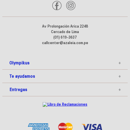
Av Prolongación Arica 2248
Cercado de Lima
(01) 619-3637
callcenter@azaleia.com.pe
Olympikus
+
Te ayudamos
+
Entregas
+