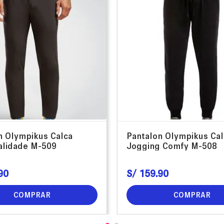
n Olympikus Calca
Pantalon Olympikus Cal
alidade M-509
Jogging Comfy M-508
90
S/
159
.
90
COMPRAR
COMPRAR