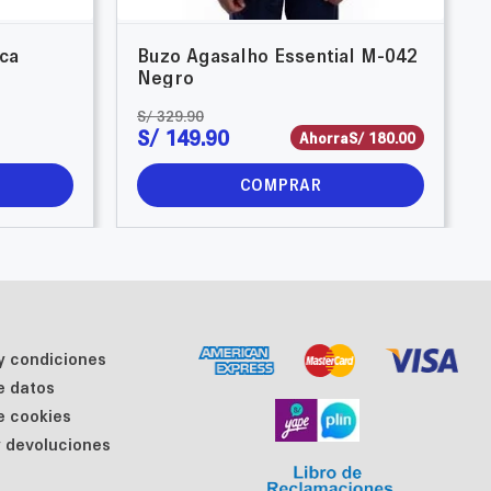
ca
Buzo Agasalho Essential M-042
Negro
S/
329
.
90
S/
149
.
90
Ahorra
S/
180
.
00
COMPRAR
y condiciones
de datos
de cookies
 devoluciones