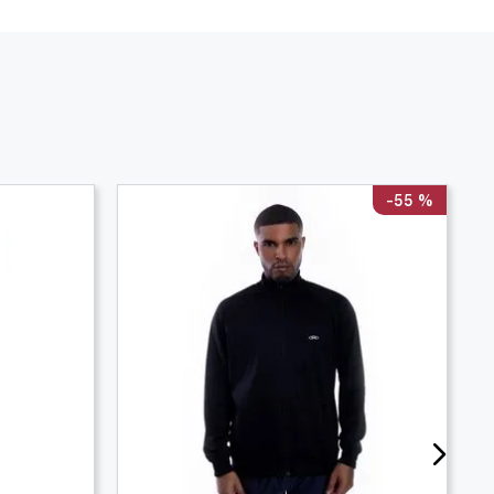
-
55 %