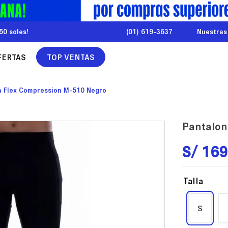
50 soles!
(01) 619-3637
Nuestras
FERTAS
TOP VENTAS
a Flex Compression M-510 Negro
Pantalon
S/
169
Talla
S