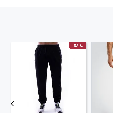
-
53 %