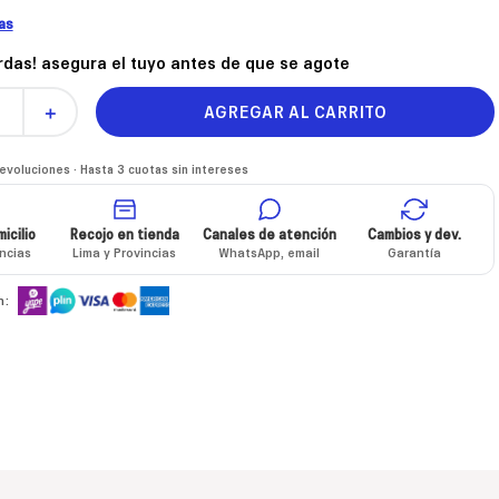
las
erdas! asegura el tuyo antes de que se agote
AGREGAR AL CARRITO
＋
voluciones · Hasta 3 cuotas sin intereses
icilio
Recojo en tienda
Canales de atención
Cambios y dev.
incias
Lima y Provincias
WhatsApp, email
Garantía
n: