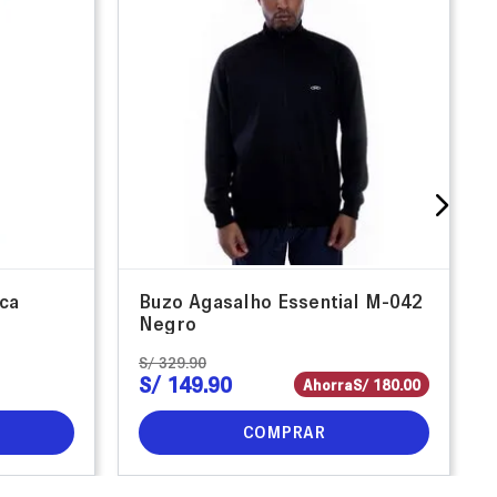
ca
Buzo Agasalho Essential M-042
Negro
S/
329
.
90
S/
149
.
90
Ahorra
S/
180
.
00
COMPRAR