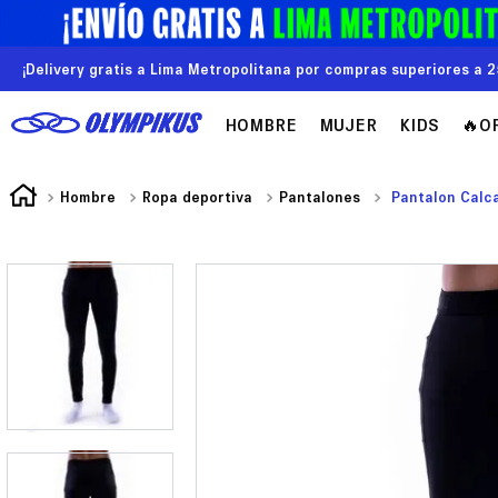
¡Delivery gratis a Lima Metropolitana por compras superiores a 2
HOMBRE
MUJER
KIDS
🔥O
Hombre
Ropa deportiva
Pantalones
Pantalon Calc