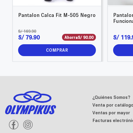
Pantalon Calca Fit M-505 Negro
Pantalo
Funcion
S/
169
.
90
S/
79
.
90
S/
119
.
Ahorra
S/
90
.
00
COMPRAR
¿Quiénes Somos?
Venta por catálog
Ventas por mayor
Facturas electróni