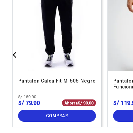
Pantalon Calca Fit M-505 Negro
Pantalo
Funcion
S/
169
.
90
S/
79
.
90
S/
119
.
Ahorra
S/
90
.
00
COMPRAR