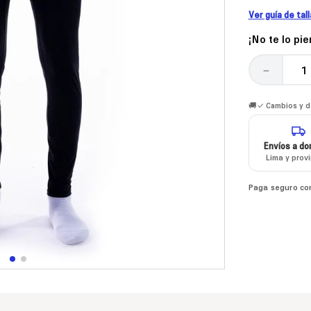
Ver guía de tal
¡No te lo pi
－
🚚✓ Cambios y de
Envíos a dom
Lima y prov
Paga seguro co