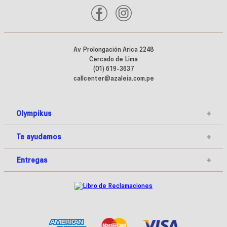
Av Prolongación Arica 2248
Cercado de Lima
(01) 619-3637
callcenter@azaleia.com.pe
Olympikus
+
Te ayudamos
+
Entregas
+