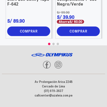
F-642
Negro/Verde
S/
99
.
90
S/
39
.
90
S/
89
.
90
Ahorra
S/
60
.
00
COMPRAR
COMPRAR
Av Prolongación Arica 2248
Cercado de Lima
(01) 619-3637
callcenter@azaleia.com.pe