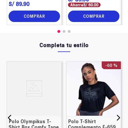
S/
89
.
90
Ahorra
S/
60
.
00
COMPRAR
COMPRAR
Completa tu estilo
-
60 %
Polo Olympikus T-
Polo T-Shirt
Shirt Box Comfy Tape
Complemento F-659