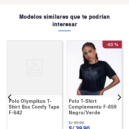
Modelos similares que te podrían
interesar
-
60 %
Polo Olympikus T-
Polo T-Shirt
Shirt Box Comfy Tape
Complemento F-659
F-642
Negro/Verde
S/
99
.
90
S/
39
.
90