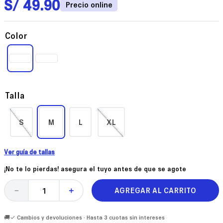
S/
49
.
90
Color
Talla
S
M
L
XL
Ver guía de tallas
¡No te lo pierdas! asegura el tuyo antes de que se agote
AGREGAR AL CARRITO
－
＋
🚚✓ Cambios y devoluciones · Hasta 3 cuotas sin intereses