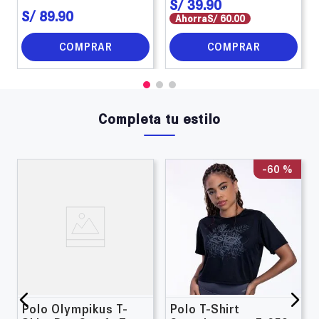
S/
39
.
90
S/
89
.
90
Ahorra
S/
60
.
00
COMPRAR
COMPRAR
Completa tu estilo
-
60 %
Polo Olympikus T-
Polo T-Shirt