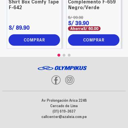
Shirt Box Comfy Tape
Complemento F-659
F-642
Negro/Verde
S/
99
.
90
S/
39
.
90
S/
89
.
90
Ahorra
S/
60
.
00
COMPRAR
COMPRAR
Av Prolongación Arica 2248
Cercado de Lima
(01) 619-3637
callcenter@azaleia.com.pe