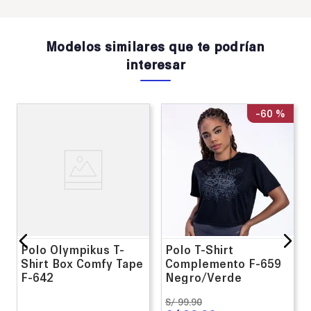
Modelos similares que te podrían
interesar
-
60 %
Polo Olympikus T-
Polo T-Shirt
Shirt Box Comfy Tape
Complemento F-659
F-642
Negro/Verde
S/
99
.
90