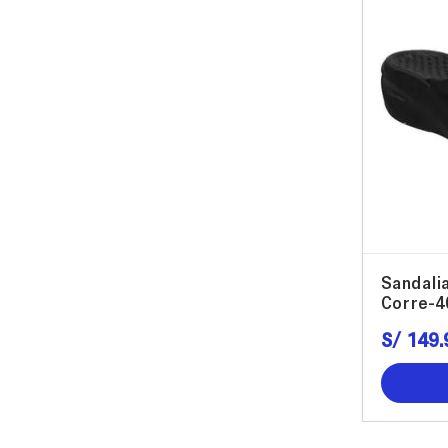
Sandali
Corre-4
S/
149
.