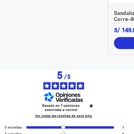
Sandali
Corre-4
S/
149
.
5
/
5
Basado en
1
opiniones
sometidas a control
Ver todas las reseñas de este sitio
5
estrellas
1
4
estrellas
0