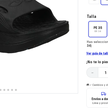
Talla
PE
35
BR
34
Has seleccion
34
)
Ver guía de tal
¡No te lo pi
－
🚚✓ Cambios y de
Envíos a dom
Lima y prov