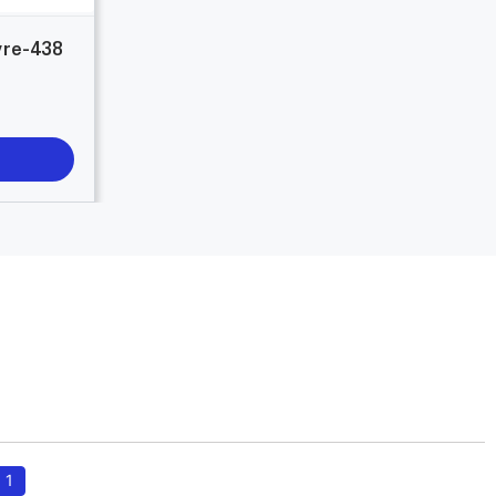
vre-438
1