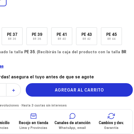
PE
37
PE
39
PE
41
PE
43
PE
45
BR
36
BR
38
BR
40
BR
42
BR
44
ado la talla
PE
35
. (Recibirás la caja del producto con la talla
BR
las
erdas! asegura el tuyo antes de que se agote
AGREGAR AL CARRITO
＋
voluciones · Hasta 3 cuotas sin intereses
icilio
Recojo en tienda
Canales de atención
Cambios y dev.
incias
Lima y Provincias
WhatsApp, email
Garantía