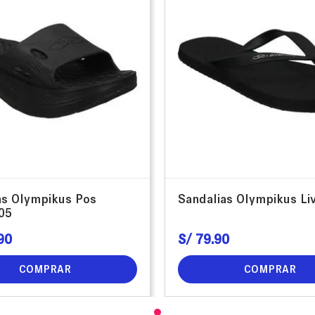
as Olympikus Pos
Sandalias Olympikus Li
05
90
S/
79
.
90
COMPRAR
COMPRAR