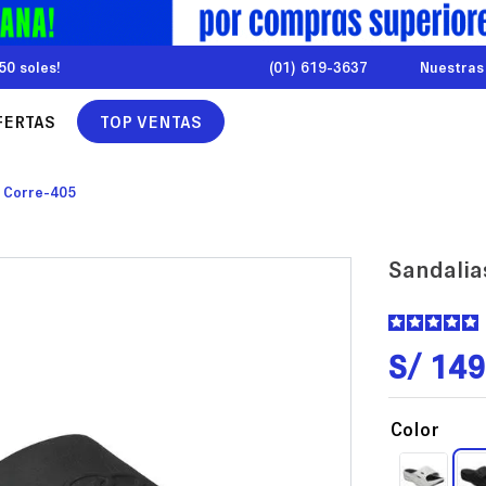
50 soles!
(01) 619-3637
Nuestras
FERTAS
TOP VENTAS
s Corre-405
Sandalia
S/
149
Color