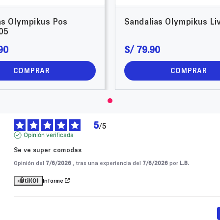
as Olympikus Pos
Sandalias Olympikus Li
05
90
S/
79
.
90
COMPRAR
COMPRAR
5
/
5
Opinión verificada
Se ve super comodas
Opinión del
7/6/2026
, tras una experiencia del
7/6/2026
por
L.B.
Útil
(0)
Informe