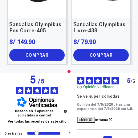
Sandalias Olympikus
Sandalias Olympikus
Pos Corre-405
Livre-438
S/
149
.
90
S/
79
.
90
COMPRAR
COMPRAR
5
5
/
5
/
5
Opinión verificada
Se ve super comodas
Opinión del
7/6/2026
, tras una
experiencia del
7/6/2026
por
L.B.
Basado en
1
opiniones
sometidas a control
Útil
(0)
Informe
Ver todas las reseñas de este sitio
5
estrellas
1