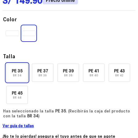
Color
Talla
PE
35
PE
37
PE
39
PE
41
PE
43
BR
34
BR
36
BR
38
BR
40
BR
42
PE
45
BR
44
Has seleccionado la talla
PE
35
. (Recibirás la caja del producto
con la talla
BR
34
)
Ver guía de tallas
¡No te lo pierdas! asegura el tuyo antes de que se agote