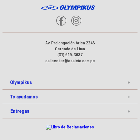
Av Prolongación Arica 2248
Cercado de Lima
(01) 619-3637
callcenter@azaleia.com.pe
Olympikus
+
Te ayudamos
+
Entregas
+