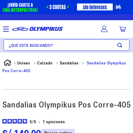
¿Qué está buscando?
Unisex
Calzado
Sandalias
Sandalias Olympikus
Pos Corre-405
Sandalias Olympikus Pos Corre-405
5
/
5
-
1
opiniones
S/
149
.
90