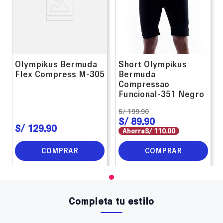
Olympikus Bermuda
Short Olympikus
Flex Compress M-305
Bermuda
Compressao
Funcional-351 Negro
S/
199
.
90
S/
89
.
90
S/
129
.
90
Ahorra
S/
110
.
00
COMPRAR
COMPRAR
Completa tu estilo