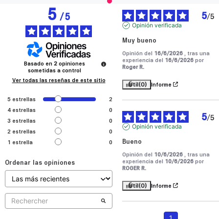
5
5
/
5
/
5
Opinión verificada
Muy bueno
Opinión del
16/6/2026
, tras una
experiencia del
16/6/2026
por
Basado en
2
opiniones
Roger R.
sometidas a control
Ver todas las reseñas de este sitio
Útil
(0)
Informe
5
estrellas
2
4
estrellas
0
5
/
5
3
estrellas
0
Opinión verificada
2
estrellas
0
Bueno
1
estrella
0
Opinión del
10/6/2026
, tras una
experiencia del
10/6/2026
por
Ordenar las opiniones
ROGER R.
Útil
(0)
Informe
1