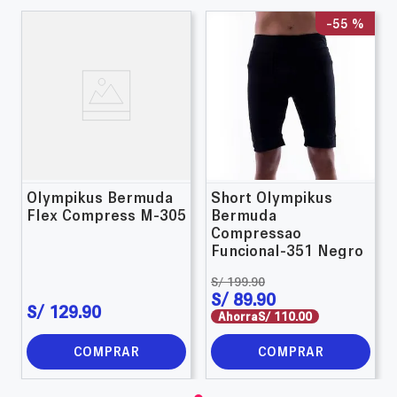
-
55 %
Olympikus Bermuda
Short Olympikus
Flex Compress M-305
Bermuda
Compressao
Funcional-351 Negro
S/
199
.
90
S/
89
.
90
S/
129
.
90
Ahorra
S/
110
.
00
COMPRAR
COMPRAR