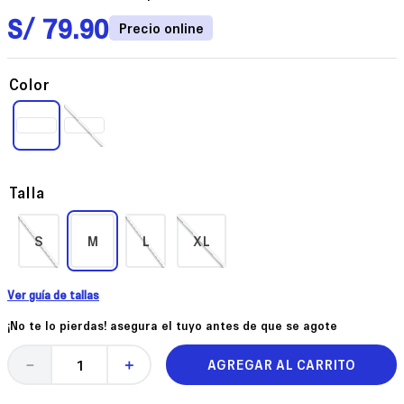
S/
79
.
90
Color
Talla
S
M
L
XL
Ver guía de tallas
¡No te lo pierdas! asegura el tuyo antes de que se agote
AGREGAR AL CARRITO
－
＋