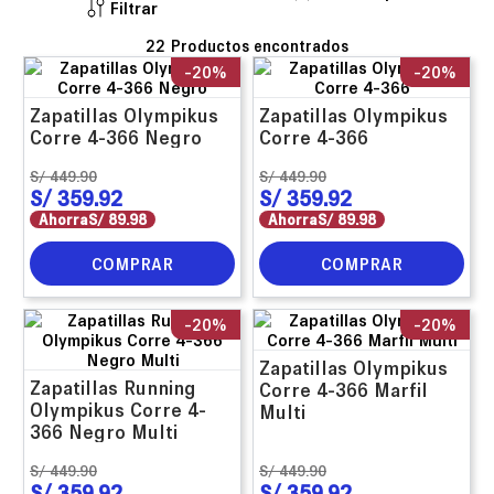
Filtrar
22
-
20%
-
20%
Zapatillas Olympikus
Zapatillas Olympikus
Corre 4-366 Negro
Corre 4-366
S/
449
.
90
S/
449
.
90
S/
359
.
92
S/
359
.
92
Ahorra
S/
89
.
98
Ahorra
S/
89
.
98
COMPRAR
COMPRAR
-
20%
-
20%
Zapatillas Olympikus
Zapatillas Running
Corre 4-366 Marfil
Olympikus Corre 4-
Multi
366 Negro Multi
S/
449
.
90
S/
449
.
90
S/
359
.
92
S/
359
.
92