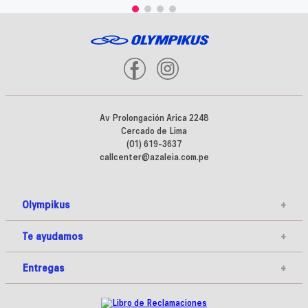
Av Prolongación Arica 2248
Cercado de Lima
(01) 619-3637
callcenter@azaleia.com.pe
Olympikus
+
Te ayudamos
+
Entregas
+