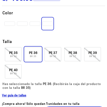
Color
Talla
PE
35
PE
36
PE
37
PE
38
PE
39
BR
34
BR
35
BR
36
BR
37
BR
38
PE
40
BR
39
Has seleccionado la talla
PE
36
. (Recibirás la caja del producto
con la talla
BR
35
)
Ver guía de tallas
¡Compra ahora! Sólo quedan
1
unidades en tu talla