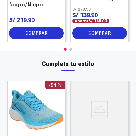
Negro/Negro
S/
279
.
90
S/
139
.
90
S/
219
.
90
Ahorra
S/
140
.
00
COMPRAR
COMPRAR
Completa tu estilo
-
54 %