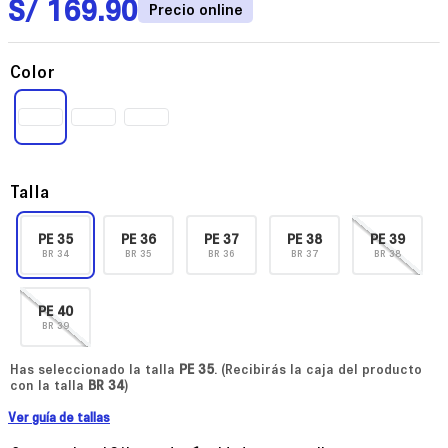
S/
169
.
90
Color
Talla
PE
35
PE
36
PE
37
PE
38
PE
39
BR
34
BR
35
BR
36
BR
37
BR
38
PE
40
BR
39
Has seleccionado la talla
PE
35
. (Recibirás la caja del producto
con la talla
BR
34
)
Ver guía de tallas