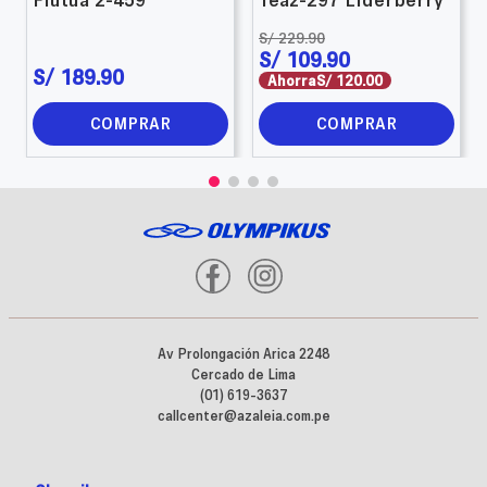
S/
229
.
90
S/
109
.
90
S/
189
.
90
Ahorra
S/
120
.
00
COMPRAR
COMPRAR
Av Prolongación Arica 2248
Cercado de Lima
(01) 619-3637
callcenter@azaleia.com.pe