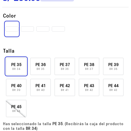
Color
Talla
PE
35
PE
36
PE
37
PE
38
PE
39
BR
34
BR
35
BR
36
BR
37
BR
38
PE
40
PE
41
PE
42
PE
43
PE
44
BR
39
BR
40
BR
41
BR
42
BR
43
PE
45
BR
44
Has seleccionado la talla
PE
35
. (Recibirás la caja del producto
con la talla
BR
34
)