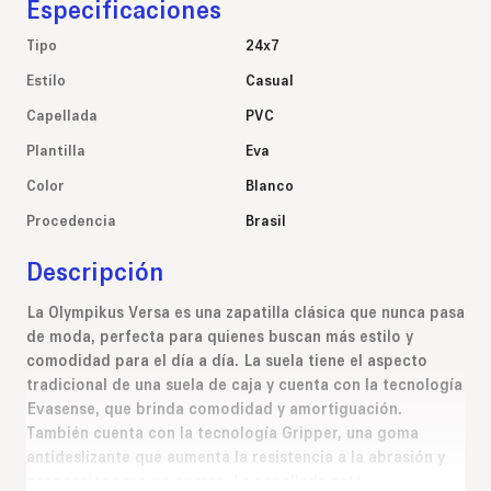
Especificaciones
Tipo
24x7
Estilo
Casual
Capellada
PVC
Plantilla
Eva
Color
Blanco
Procedencia
Brasil
Descripción
La Olympikus Versa es una zapatilla clásica que nunca pasa
de moda, perfecta para quienes buscan más estilo y
comodidad para el día a día. La suela tiene el aspecto
tradicional de una suela de caja y cuenta con la tecnología
Evasense, que brinda comodidad y amortiguación.
También cuenta con la tecnología Gripper, una goma
antideslizante que aumenta la resistencia a la abrasión y
proporciona mayor agarre. La capellada está