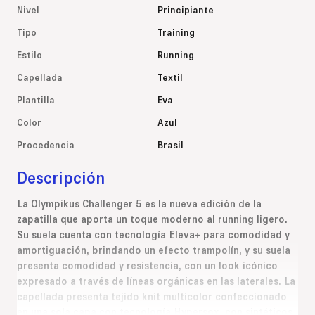
Nivel
Principiante
Tipo
Training
Estilo
Running
Capellada
Textil
Plantilla
Eva
Color
Azul
Procedencia
Brasil
Descripción
La Olympikus Challenger 5 es la nueva edición de la
zapatilla que aporta un toque moderno al running ligero.
Su suela cuenta con tecnología Eleva+ para comodidad y
amortiguación, brindando un efecto trampolín, y su suela
presenta comodidad y resistencia, con un look icónico
expresado a través de líneas orgánicas en las laterales. La
capellada presenta tejido knit multicolor confeccionado
en una sola capa con tecnología Hypersox, con sintéticos