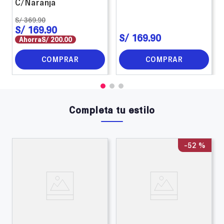
C/Naranja
S/
369
.
90
S/
169
.
90
S/
169
.
90
Ahorra
S/
200
.
00
COMPRAR
COMPRAR
Completa tu estilo
-
52 %