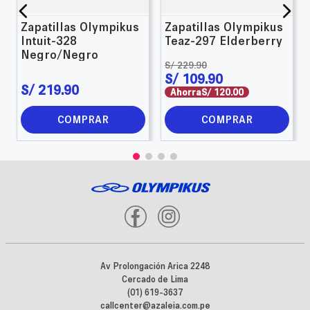
Zapatillas Olympikus
Zapatillas Olympikus
Intuit-328
Teaz-297 Elderberry
Negro/Negro
S/
229
.
90
S/
109
.
90
S/
219
.
90
Ahorra
S/
120
.
00
COMPRAR
COMPRAR
Av Prolongación Arica 2248
Cercado de Lima
(01) 619-3637
callcenter@azaleia.com.pe