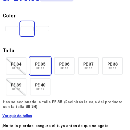
Color
Talla
PE
34
PE
35
PE
36
PE
37
PE
38
BR
33
BR
34
BR
35
BR
36
BR
37
PE
39
PE
40
BR
38
BR
39
Has seleccionado la talla
PE
35
. (Recibirás la caja del producto
con la talla
BR
34
)
Ver guía de tallas
¡No te lo pierdas! asegura el tuyo antes de que se agote