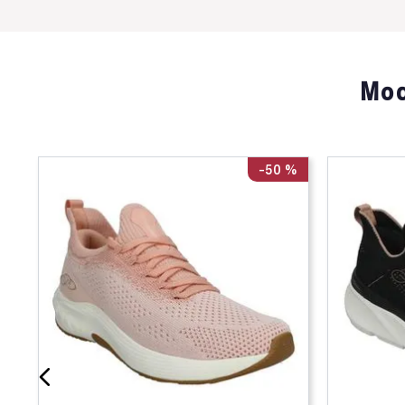
Mod
-
50 %