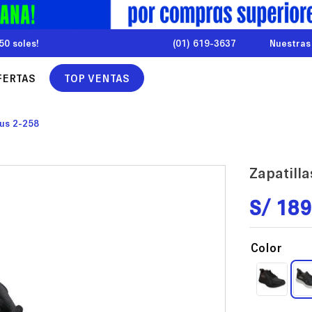
50 soles!
(01) 619-3637
Nuestras
FERTAS
TOP VENTAS
rus 2-258
Zapatill
S/
189
Color