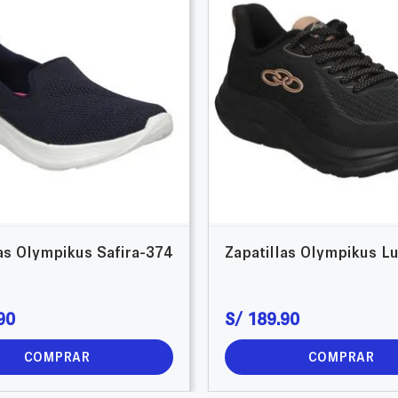
las Olympikus Safira-374
Zapatillas Olympikus L
90
S/
189
.
90
COMPRAR
COMPRAR