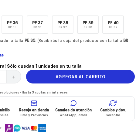
PE
36
PE
37
PE
38
PE
39
PE
40
BR
35
BR
36
BR
37
BR
38
BR
39
ado la talla
PE
35
. (Recibirás la caja del producto con la talla
BR
las
ra! Sólo quedan
1
unidades en tu talla
AGREGAR AL CARRITO
＋
voluciones · Hasta 3 cuotas sin intereses
icilio
Recojo en tienda
Canales de atención
Cambios y dev.
incias
Lima y Provincias
WhatsApp, email
Garantía
n: