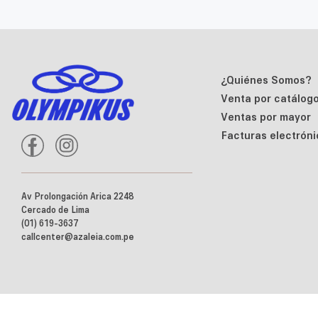
¿Quiénes Somos?
Venta por catálog
Ventas por mayor
Facturas electróni
Av Prolongación Arica 2248
Cercado de Lima
(01) 619-3637
callcenter@azaleia.com.pe