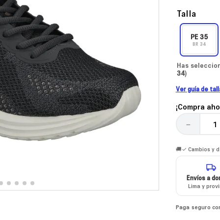
Talla
PE
35
BR
34
Has seleccion
34
)
Ver guía de tal
¡Compra aho
－
🚚✓ Cambios y de
Envíos a dom
Lima y prov
Paga seguro co