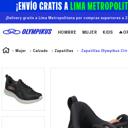
¡Delivery gratis a Lima Metropolitana por compras superiores a 2
HOMBRE
MUJER
KIDS
🔥O
Mujer
Calzado
Zapatillas
Zapatillas Olympikus Cit