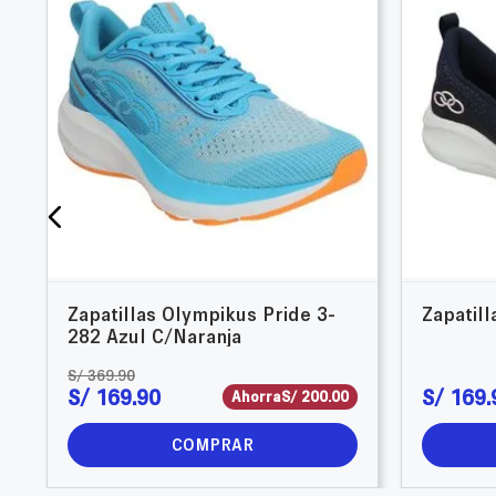
Zapatillas Olympikus Pride 3-
Zapatil
282 Azul C/Naranja
S/
369
.
90
S/
169
.
90
S/
169
.
Ahorra
S/
200
.
00
COMPRAR