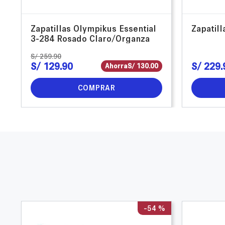
Zapatillas Olympikus Essential
Zapatil
3-284 Rosado Claro/Organza
S/
259
.
90
S/
129
.
90
S/
229
.
Ahorra
S/
130
.
00
COMPRAR
-
54 %