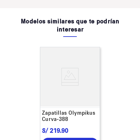
goma antideslizante, un diseño en colaboración con
Michelin, una marca de neumáticos reconocida
mundialmente, que proporciona mayor durabilidad y alta
Modelos similares que te podrían
resistencia a la zapatilla.
interesar
Zapatillas Olympikus
Curva-388
S/
219
.
90