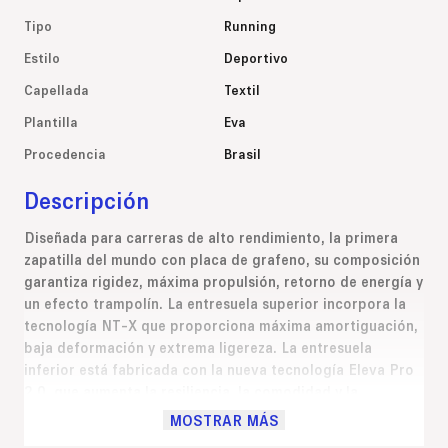
Tipo
Running
Estilo
Deportivo
Capellada
Textil
Plantilla
Eva
Procedencia
Brasil
Descripción
Diseñada para carreras de alto rendimiento, la primera
zapatilla del mundo con placa de grafeno, su composición
garantiza rigidez, máxima propulsión, retorno de energía y
un efecto trampolín. La entresuela superior incorpora la
tecnología NT-X que proporciona máxima amortiguación,
baja deformación y extrema ligereza. La entresuela
inferior está fabricada con la nueva tecnología Eleva Pro
2.0, que aumenta la resiliencia, la comodidad y la
capacidad de respuesta esenciales para correr. Otra
MOSTRAR MÁS
característica que mejora aún más el rendimiento es la