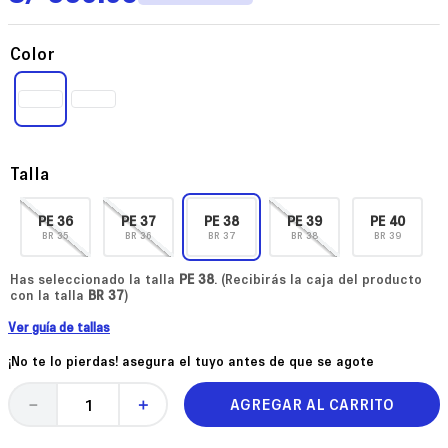
Color
Talla
PE
36
PE
37
PE
38
PE
39
PE
40
BR
35
BR
36
BR
37
BR
38
BR
39
Has seleccionado la talla
PE
38
. (Recibirás la caja del producto
con la talla
BR
37
)
Ver guía de tallas
¡No te lo pierdas! asegura el tuyo antes de que se agote
AGREGAR AL CARRITO
－
＋