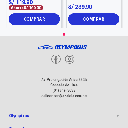
S/
119
.
90
S/
239
.
90
Ahorra
S/
160
.
00
COMPRAR
COMPRAR
Av Prolongación Arica 2248
Cercado de Lima
(01) 619-3637
callcenter@azaleia.com.pe
Olympikus
+