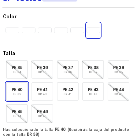
Color
Talla
PE
35
PE
36
PE
37
PE
38
PE
39
BR
34
BR
35
BR
36
BR
37
BR
38
PE
40
PE
41
PE
42
PE
43
PE
44
BR
39
BR
40
BR
41
BR
42
BR
43
PE
45
PE
46
BR
44
BR
45
Has seleccionado la talla
PE
40
. (Recibirás la caja del producto
con la talla
BR
39
)