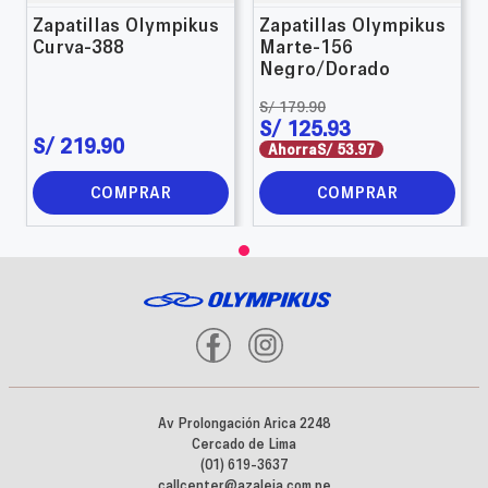
Zapatillas Olympikus
Zapatillas Olympikus
Curva-388
Marte-156
Negro/Dorado
S/
179
.
90
S/
125
.
93
S/
219
.
90
Ahorra
S/
53
.
97
COMPRAR
COMPRAR
Av Prolongación Arica 2248
Cercado de Lima
(01) 619-3637
callcenter@azaleia.com.pe