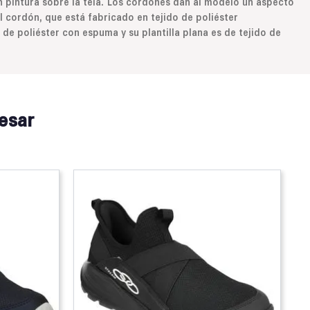
on pintura sobre la tela. Los cordones dan al modelo un aspecto
l cordón, que está fabricado en tejido de poliéster
o de poliéster con espuma y su plantilla plana es de tejido de
esar