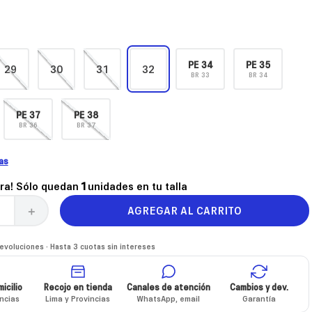
PE
34
PE
35
29
30
31
32
BR
33
BR
34
PE
37
PE
38
BR
36
BR
37
las
ra! Sólo quedan
1
unidades en tu talla
AGREGAR AL CARRITO
＋
voluciones · Hasta 3 cuotas sin intereses
icilio
Recojo en tienda
Canales de atención
Cambios y dev.
incias
Lima y Provincias
WhatsApp, email
Garantía