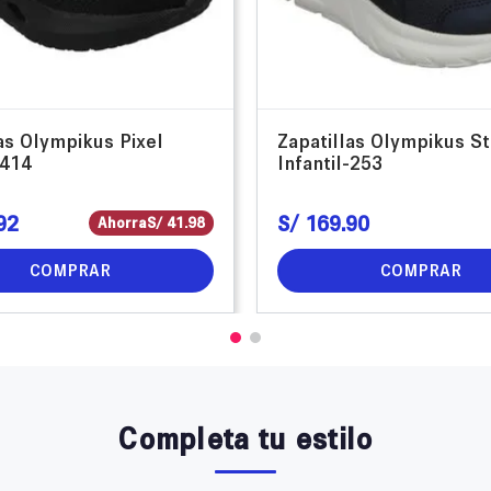
as Olympikus Pixel
Zapatillas Olympikus S
-414
Infantil-253
92
S/
169
.
90
Ahorra
S/
41
.
98
COMPRAR
COMPRAR
Completa tu estilo