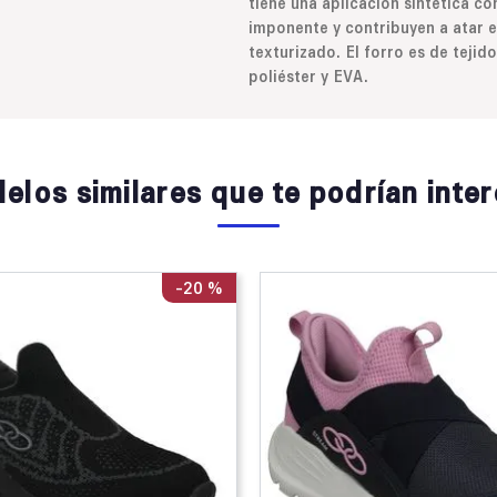
tiene una aplicación sintética c
imponente y contribuyen a atar e
texturizado. El forro es de tejid
poliéster y EVA.
elos similares que te podrían inter
-
20 %