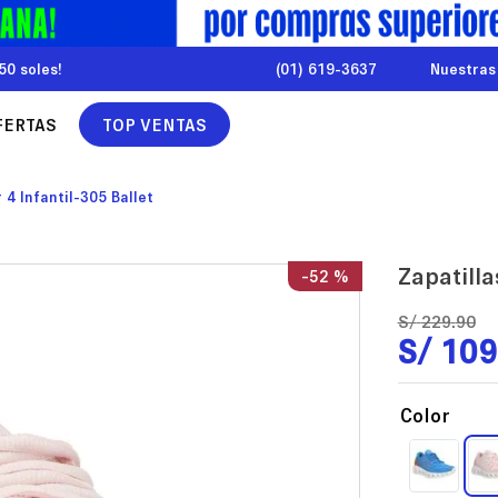
50 soles!
(01) 619-3637
Nuestras
FERTAS
TOP VENTAS
 4 Infantil-305 Ballet
Zapatilla
-
52 %
S/
229
.
90
S/
109
Color