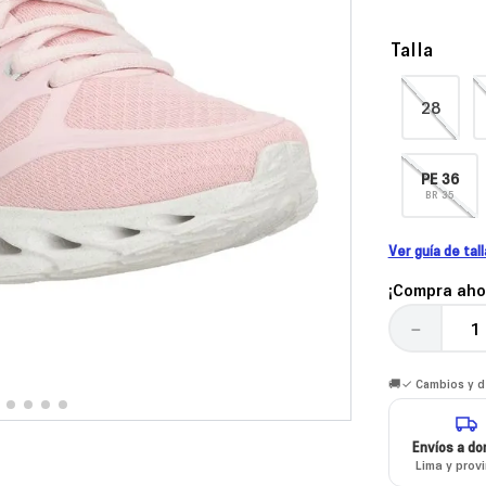
Talla
28
PE
36
BR
35
Ver guía de tal
¡Compra aho
－
🚚✓ Cambios y de
Envíos a dom
Lima y prov