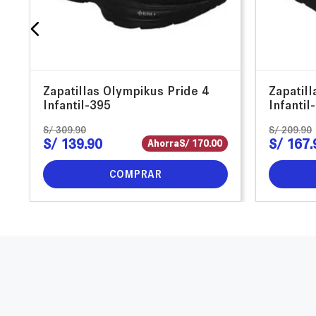
Zapatillas Olympikus Pride 4
Zapatill
Infantil-395
Infantil
S/
309
.
90
S/
209
.
90
S/
139
.
90
S/
167
.
Ahorra
S/
170
.
00
COMPRAR