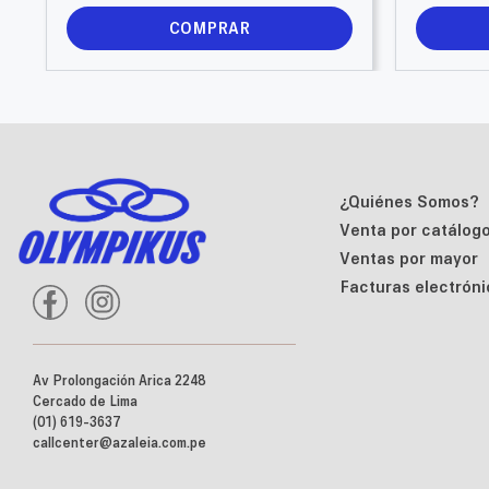
COMPRAR
¿Quiénes Somos?
Venta por catálog
Ventas por mayor
Facturas electróni
Av Prolongación Arica 2248
Cercado de Lima
(01) 619-3637
callcenter@azaleia.com.pe