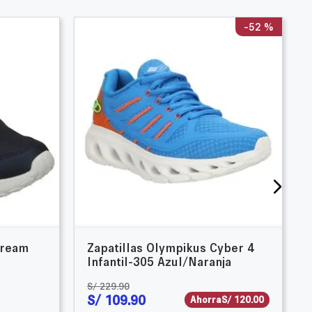
-
52 %
tream
Zapatillas Olympikus Cyber 4
Infantil-305 Azul/Naranja
S/
229
.
90
S/
109
.
90
Ahorra
S/
120
.
00