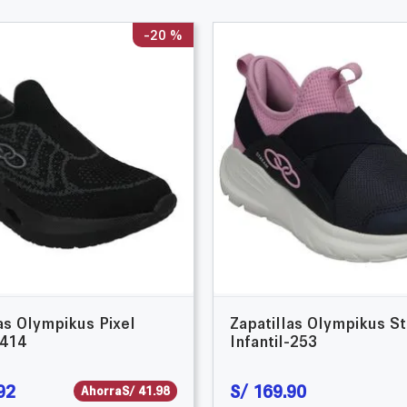
-
20 %
as Olympikus Pixel
Zapatillas Olympikus S
-414
Infantil-253
92
S/
169
.
90
Ahorra
S/
41
.
98