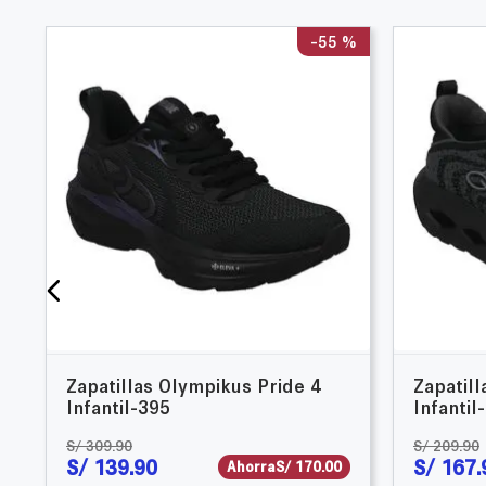
%
-
55 %
Zapatillas Olympikus Pride 4
Zapatill
Infantil-395
Infantil
S/
309
.
90
S/
209
.
90
S/
139
.
90
S/
167
.
Ahorra
S/
170
.
00