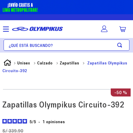
¿Qué está buscando?
Unisex
Calzado
Zapatillas
Zapatillas Olympikus
Circuito-392
-
50 %
Zapatillas Olympikus Circuito-392
5
/
5
-
1
opiniones
S/
339
.
90