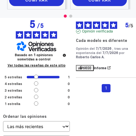
5
5
/
5
/
5
Opinión verificada
Cada modelo es diferente
Opinión del
7/7/2026
, tras una
experiencia del
7/7/2026
por
Basado en
1
opiniones
Roberto Carlos A.
sometidas a control
Ver todas las reseñas de este sitio
Útil
(0)
Informe
5
estrellas
1
4
estrellas
0
1
3
estrellas
0
2
estrellas
0
1
estrella
0
Ordenar las opiniones