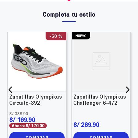
Completa tu estilo
-
50 %
NUEVO
Zapatillas Olympikus
Zapatillas Olympikus
Circuito-392
Challenger 6-472
S/
339
.
90
S/
169
.
90
S/
289
.
90
Ahorra
S/
170
.
00
COMPRAR
COMPRAR