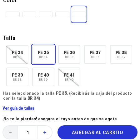
Talla
PE
34
PE
35
PE
36
PE
37
PE
38
BR
33
BR
34
BR
35
BR
36
BR
37
PE
39
PE
40
PE
41
BR
38
BR
39
BR
40
Has seleccionado la talla
PE
35
. (Recibirás la caja del producto
con la talla
BR
34
)
Ver guía de tallas
¡No te lo pierdas! asegura el tuyo antes de que se agote
AGREGAR AL CARRITO
－
＋