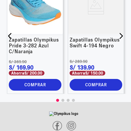
Zapatillas Olympikus
Zapatillas Olympikus
Pride 3-282 Azul
Swift 4-194 Negro
C/Naranja
S/
289
.
90
S/
369
.
90
S/
169
.
90
S/
139
.
90
Ahorra
S/
200
.
00
Ahorra
S/
150
.
00
COMPRAR
COMPRAR