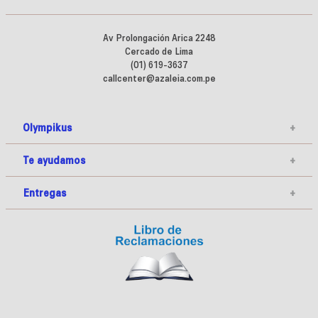
Av Prolongación Arica 2248
Cercado de Lima
(01) 619-3637
callcenter@azaleia.com.pe
Olympikus
+
Te ayudamos
+
Entregas
+