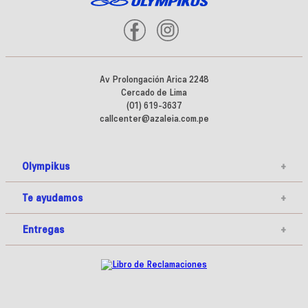
Av Prolongación Arica 2248
Cercado de Lima
(01) 619-3637
callcenter@azaleia.com.pe
Olympikus
+
Te ayudamos
+
Entregas
+