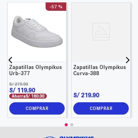
-
57 %
Zapatillas Olympikus
Zapatillas Olympikus
Urb-377
Curva-388
S/
279
.
90
S/
119
.
90
S/
219
.
90
Ahorra
S/
160
.
00
COMPRAR
COMPRAR