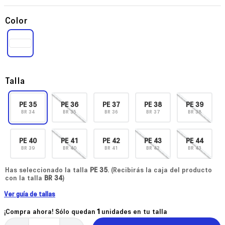
Color
Talla
PE
35
PE
36
PE
37
PE
38
PE
39
BR
34
BR
35
BR
36
BR
37
BR
38
PE
40
PE
41
PE
42
PE
43
PE
44
BR
39
BR
40
BR
41
BR
42
BR
43
Has seleccionado la talla
PE
35
. (Recibirás la caja del producto
con la talla
BR
34
)
Ver guía de tallas
¡Compra ahora! Sólo quedan
1
unidades en tu talla