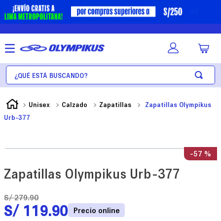
¿Qué está buscando?
Unisex
Calzado
Zapatillas
Zapatillas Olympikus
Urb-377
-
57 %
Zapatillas Olympikus Urb-377
S/
279
.
90
S/
119
.
90