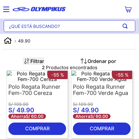
¿Qué está buscando?
49.90
Filtrar
2
-
55 %
-
55 %
Polo Regata Runner
Polo Regata Runner
Fem-700 Cereza
Fem-700 Verde Agua
S/
109
.
90
S/
109
.
90
S/
49
.
90
S/
49
.
90
Ahorra
S/
60
.
00
Ahorra
S/
60
.
00
COMPRAR
COMPRAR