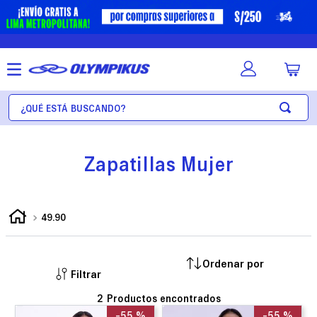
¿Qué está buscando?
Zapatillas Mujer
49.90
Filtrar
2
-
55 %
-
55 %