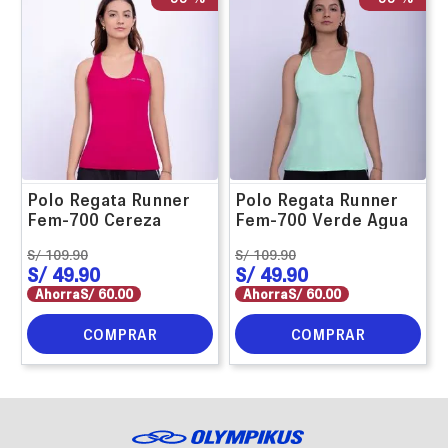
Polo Regata Runner
Polo Regata Runner
Fem-700 Cereza
Fem-700 Verde Agua
S/
109
.
90
S/
109
.
90
S/
49
.
90
S/
49
.
90
Ahorra
S/
60
.
00
Ahorra
S/
60
.
00
COMPRAR
COMPRAR