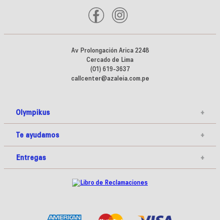
Av Prolongación Arica 2248
Cercado de Lima
(01) 619-3637
callcenter@azaleia.com.pe
Olympikus
+
Te ayudamos
+
Entregas
+