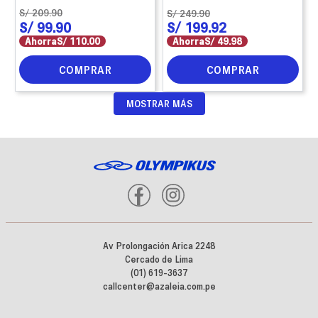
S/
209
.
90
S/
249
.
90
S/
99
.
90
S/
199
.
92
Ahorra
S/
110
.
00
Ahorra
S/
49
.
98
COMPRAR
COMPRAR
MOSTRAR MÁS
Av Prolongación Arica 2248
Cercado de Lima
(01) 619-3637
callcenter@azaleia.com.pe