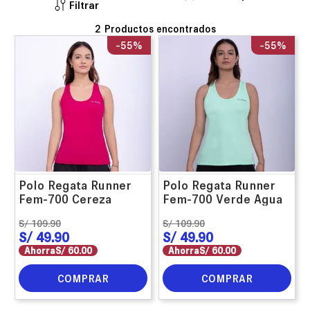
Filtrar
2
-
55%
-
55%
Polo Regata Runner
Polo Regata Runner
Fem-700 Cereza
Fem-700 Verde Agua
S/
109
.
90
S/
109
.
90
S/
49
.
90
S/
49
.
90
Ahorra
S/
60
.
00
Ahorra
S/
60
.
00
COMPRAR
COMPRAR