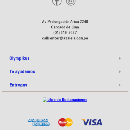
Av Prolongación Arica 2248
Cercado de Lima
(01) 619-3637
callcenter@azaleia.com.pe
Olympikus
+
Te ayudamos
+
Entregas
+