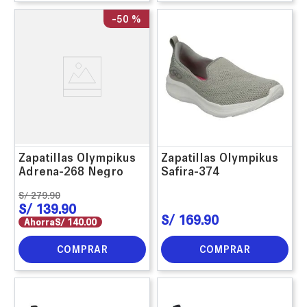
-
50 %
Zapatillas Olympikus
Zapatillas Olympikus
Adrena-268 Negro
Safira-374
S/
279
.
90
S/
139
.
90
S/
169
.
90
Ahorra
S/
140
.
00
COMPRAR
COMPRAR