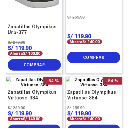
S/
259
.
90
Zapatillas Olympikus
Urb-377
S/
119
.
90
Ahorra
S/
140
.
00
S/
279
.
90
S/
119
.
90
Ahorra
S/
160
.
00
COMPRAR
COMPRAR
-
54 %
-
54 %
Zapatillas Olympikus
Zapatillas Olympikus
Virtuose-384
Virtuose-384
S/
259
.
90
S/
259
.
90
S/
119
.
90
S/
119
.
90
Ahorra
S/
140
.
00
Ahorra
S/
140
.
00