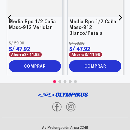
Media Bpc 1/2 Caña
Media Bpc 1/2 Caña
Masc-912 Veridian
Masc-912
Blanco/Petala
S/
59
.
90
S/
59
.
90
S/
47
.
92
S/
47
.
92
Ahorra
S/
11
.
98
Ahorra
S/
11
.
98
COMPRAR
COMPRAR
Av Prolongación Arica 2248