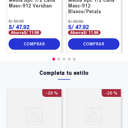
Masc-912 Veridian
Masc-912
Blanco/Petala
S/
59
.
90
S/
59
.
90
S/
47
.
92
S/
47
.
92
Ahorra
S/
11
.
98
Ahorra
S/
11
.
98
COMPRAR
COMPRAR
Completa tu estilo
-
20 %
-
20 %