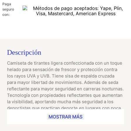
Paga
seguro
con:
Descripción
Camiseta de tirantes ligera confeccionada con un toque
helado para sensación de frescor y protección contra
los rayos UVA y UVB. Tiene sisa de espalda cruzada
para mayor libertad de movimientos. Además de seda
reflectante para mayor seguridad en carreras nocturnas.
Tecnología con propiedades reflectantes que aumentan
la visibilidad, aportando mucha más seguridad a los
deportistas que practican deporte en lugares con poca
iluminación. Solartech: Tecnología desarrollada para
MOSTRAR MÁS
proteger el cuerpo de los rayos UVA y UVB, dañinos
para la piel. Acción Seca: Tecnología que ayuda a