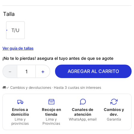
Talla
T/U
Ver guía de tallas
¡No te lo pierdas! asegura el tuyo antes de que se agote
AGREGAR AL CARRITO
－
＋
🚚✓ Cambios y devoluciones · Hasta 3 cuotas sin intereses
Envíos a
Recojo en
Canales de
Cambios y
domicilio
tienda
atención
dev.
Lima y
Lima y
WhatsApp, email
Garantía
provincias
Provincias