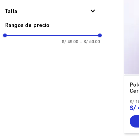
Polos
Talla
M
Rangos de precio
L
S/ 49.00
–
S/ 50.00
Pol
Cer
S/
1
S/