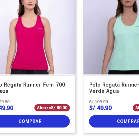
o Regata Runner Fem-700
Polo Regata Runne
eza
Verde Agua
09
.
90
S/
109
.
90
49
.
90
S/
49
.
90
Ahorra
S/
60
.
00
A
COMPRAR
COMPRA