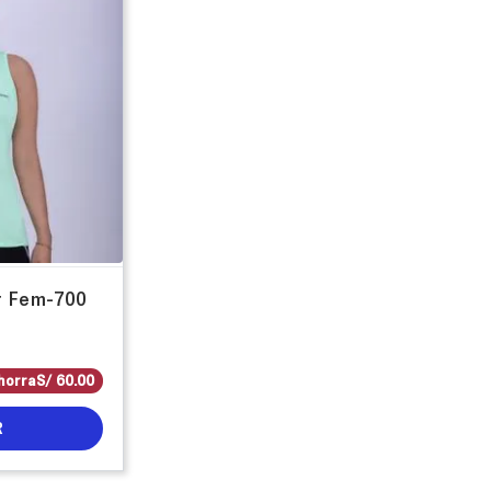
r Fem-700
horra
S/
60
.
00
R