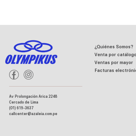
¿Quiénes Somos?
Venta por catálog
Ventas por mayor
Facturas electróni
Av Prolongación Arica 2248
Cercado de Lima
(01) 619-3637
callcenter@azaleia.com.pe