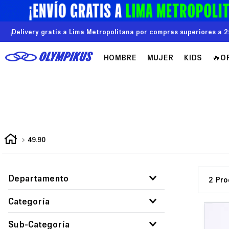
¡Delivery gratis a Lima Metropolitana por compras superiores a 2
HOMBRE
MUJER
KIDS
🔥O
49.90
Departamento
2
Mujer
Categoría
Ropa deportiva
Sub-Categoría