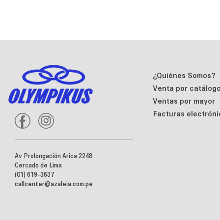
¿Quiénes Somos?
Venta por catálog
Ventas por mayor
Facturas electróni
Av Prolongación Arica 2248
Cercado de Lima
(01) 619-3637
callcenter@azaleia.com.pe