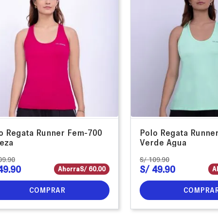
o Regata Runner Fem-700
Polo Regata Runne
eza
Verde Agua
09
.
90
S/
109
.
90
49
.
90
S/
49
.
90
Ahorra
S/
60
.
00
A
COMPRAR
COMPRA