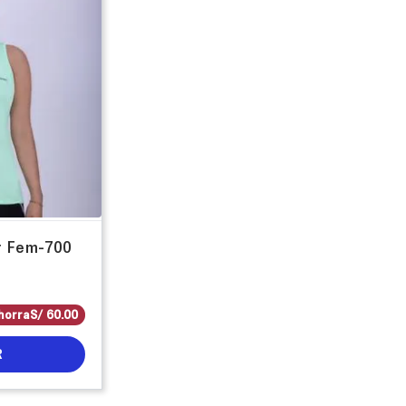
r Fem-700
horra
S/
60
.
00
R