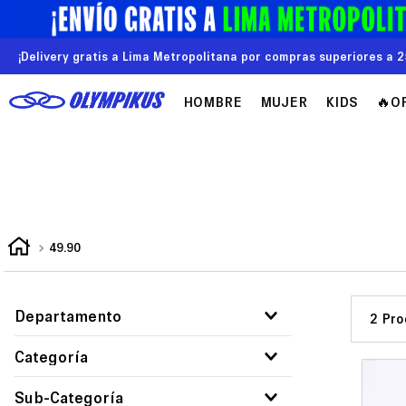
¡Delivery gratis a Lima Metropolitana por compras superiores a 2
HOMBRE
MUJER
KIDS
🔥O
49.90
Departamento
2
Mujer
Categoría
Ropa deportiva
Sub-Categoría