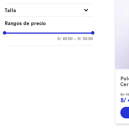
Polos
Talla
M
Rangos de precio
L
S/ 49.00
–
S/ 50.00
Pol
Cer
S/
1
S/