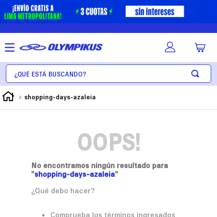
¿Qué está buscando?
shopping-days-azaleia
OOPS!
No encontramos ningún resultado para
"
shopping-days-azaleia
"
¿Qué debo hacer?
Comprueba los términos ingresados